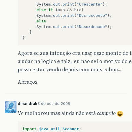
System
.
out
.
print
(
"Crescente"
);
else
if
(
a
>
b
&&
b
>
c
)
System
.
out
.
print
(
"Decrescente"
);
else
System
.
out
.
print
(
"Desordenado"
);
}
}
Agora se sua intenção era usar esse monte de i
ajudar na logica e talz.. eu nao sei o motivo do
posso estar vendo depois com mais calma...
Abraços
dmandrak
3 de out. de 2008
Vc melhorou mas ainda não está
campeão
import
java.util.Scanner
;