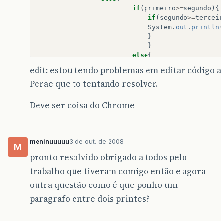
if
(
primeiro
>=
segundo
){
if
(
segundo
>=
tercei
System
.
out
.
println
}
}
else
{
System
.
out
.
println
edit: estou tendo problemas em editar código 
}
Perae que to tentando resolver.
}
}
Deve ser coisa do Chrome
else
{
if
(
primeiro
>=
segundo
){
if
(
segundo
>=
terceiro
){
System
.
out
.
println
meninuuuuu
3 de out. de 2008
M
}
pronto resolvido obrigado a todos pelo
else
{
System
.
out
.
println
trabalho que tiveram comigo então e agora
}
outra questão como é que ponho um
}
}
paragrafo entre dois printes?
}
}