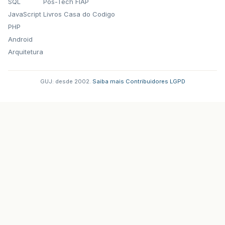
SQL
Pos-Tech FIAP
JavaScript
Livros Casa do Codigo
PHP
Android
Arquitetura
GUJ: desde 2002.
·
Saiba mais
·
Contribuidores
·
LGPD