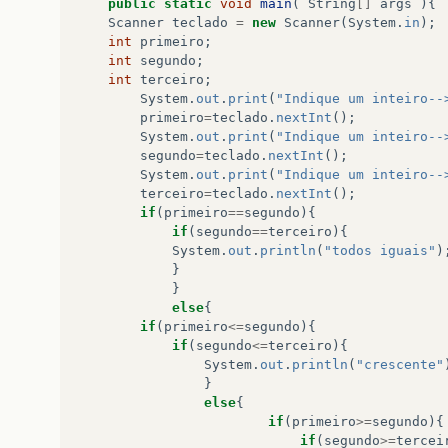
public
static
void
main
(
String
[]
args
){
Scanner
teclado
=
new
Scanner
(
System
.
in
);
int
primeiro
;
int
segundo
;
int
terceiro
;
System
.
out
.
print
(
"Indique um inteiro--
primeiro
=
teclado
.
nextInt
();
System
.
out
.
print
(
"Indique um inteiro--
segundo
=
teclado
.
nextInt
();
System
.
out
.
print
(
"Indique um inteiro--
terceiro
=
teclado
.
nextInt
();
if
(
primeiro
==
segundo
){
if
(
segundo
==
terceiro
){
System
.
out
.
println
(
"todos iguais"
)
}
}
else
{
if
(
primeiro
<=
segundo
){
if
(
segundo
<=
terceiro
){
System
.
out
.
println
(
"crescente"
}
else
{
if
(
primeiro
>=
segundo
){
if
(
segundo
>=
tercei