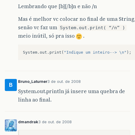
Lembrando que [b][/b]n e não
/
n
Mas é melhor vc colocar no final de uma String
senão vc faz um
System.out.print( “/n” )
meio inútil, só pra isso
.
System
.
out
.
print
(
"Indique um inteiro--> \n"
);
Bruno_Laturner
3 de out. de 2008
B
System.out.println já insere uma quebra de
linha ao final.
dmandrak
3 de out. de 2008