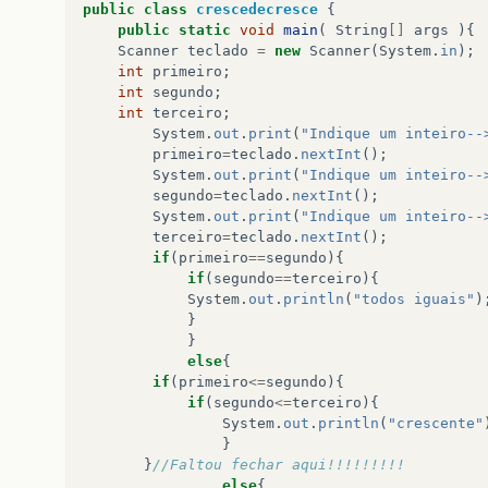
public
class
crescedecresce
{
public
static
void
main
(
String
[]
args
){
Scanner
teclado
=
new
Scanner
(
System
.
in
);
int
primeiro
;
int
segundo
;
int
terceiro
;
System
.
out
.
print
(
"Indique um inteiro--
primeiro
=
teclado
.
nextInt
();
System
.
out
.
print
(
"Indique um inteiro--
segundo
=
teclado
.
nextInt
();
System
.
out
.
print
(
"Indique um inteiro--
terceiro
=
teclado
.
nextInt
();
if
(
primeiro
==
segundo
){
if
(
segundo
==
terceiro
){
System
.
out
.
println
(
"todos iguais"
)
}
}
else
{
if
(
primeiro
<=
segundo
){
if
(
segundo
<=
terceiro
){
System
.
out
.
println
(
"crescente"
}
}
//Faltou fechar aqui!!!!!!!!!
else
{