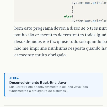
System
.
out
.
println
}
}
else
{
System
.
out
.
println
}
bem este programa deveria dizer se o tres nu
ponho são crescentes decrestentes todos iguai
}
}
desordenados ele faz quase tudo são quando pon
else
{
não me imprime nunhuma resposta quando hav
if
(
primeiro
>=
segundo
){
if
(
segundo
>=
terceiro
){
crescente muito obrigado
System
.
out
.
println
}
else
{
System
.
out
.
println
}
ALURA
}
Desenvolvimento Back-End Java
}
Sua Carreira em desenvolvimento back-end Java: dos
}
fundamentos à arquitetura de sistemas...
}
}