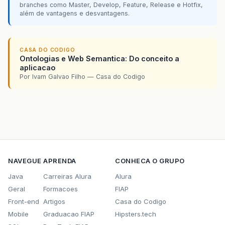
branches como Master, Develop, Feature, Release e Hotfix,
além de vantagens e desvantagens.
CASA DO CODIGO
Ontologias e Web Semantica: Do conceito a
aplicacao
Por Ivam Galvao Filho — Casa do Codigo
NAVEGUE
APRENDA
CONHECA O GRUPO
Java
Carreiras Alura
Alura
Geral
Formacoes
FIAP
Front-end
Artigos
Casa do Codigo
Mobile
Graduacao FIAP
Hipsters.tech