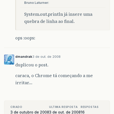
Bruno Laturner:
System.out.println já insere uma
quebra de linha ao final.
ops :oops:
dmandrak
3 de out. de 2008
duplicou o post.
caraca, o Chrome tá começando a me
irritar…
CRIADO
ULTIMA RESPOSTA
RESPOSTAS
3 de outubro de 2008
3 de out. de 2008
16