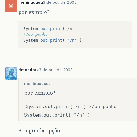
meninuuuuu
3 de out. de 2008
M
por exmplo?
System
.
out
.
print
(
/
n
)
//ou ponho
System
.
out
.
print
(
"/n"
)
dmandrak
3 de out. de 2008
meninuuuuu:
por exmplo?
System.out.print( /n ) //ou ponho
System.out.print( "/n" )
A segunda opção.