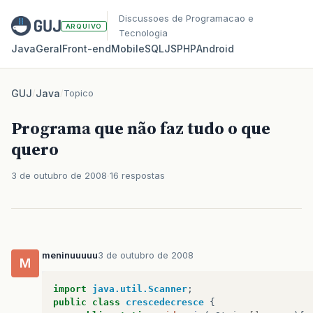
Discussoes de Programacao e
ARQUIVO
Tecnologia
Java
Geral
Front‑end
Mobile
SQL
JS
PHP
Android
GUJ
/
Java
/
Topico
Programa que não faz tudo o que
quero
3 de outubro de 2008
16 respostas
meninuuuuu
3 de outubro de 2008
M
import
java.util.Scanner
;
public
class
crescedecresce
{