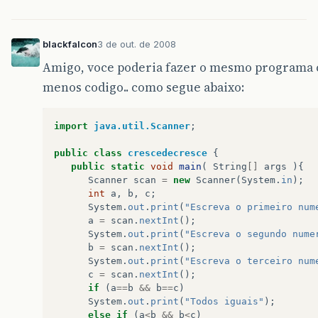
blackfalcon
3 de out. de 2008
Amigo, voce poderia fazer o mesmo programa
menos codigo.. como segue abaixo:
import
java.util.Scanner
;
public
class
crescedecresce
{
public
static
void
main
(
String
[]
args
){
Scanner
scan
=
new
Scanner
(
System
.
in
);
int
a
,
b
,
c
;
System
.
out
.
print
(
"Escreva o primeiro num
a
=
scan
.
nextInt
();
System
.
out
.
print
(
"Escreva o segundo nume
b
=
scan
.
nextInt
();
System
.
out
.
print
(
"Escreva o terceiro num
c
=
scan
.
nextInt
();
if
(
a
==
b
&&
b
==
c
)
System
.
out
.
print
(
"Todos iguais"
);
else
if
(
a
<
b
&&
b
<
c
)