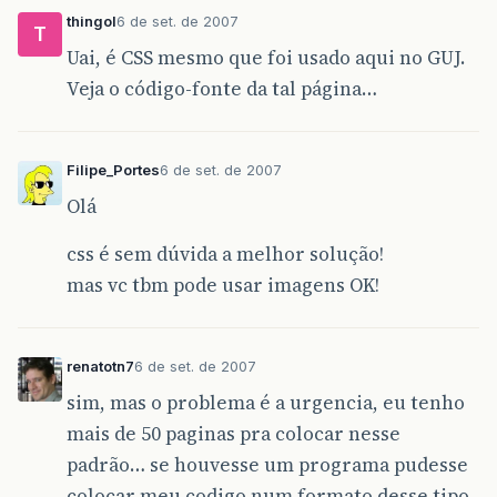
thingol
6 de set. de 2007
T
Uai, é CSS mesmo que foi usado aqui no GUJ.
Veja o código-fonte da tal página…
Filipe_Portes
6 de set. de 2007
Olá
css é sem dúvida a melhor solução!
mas vc tbm pode usar imagens OK!
renatotn7
6 de set. de 2007
sim, mas o problema é a urgencia, eu tenho
mais de 50 paginas pra colocar nesse
padrão… se houvesse um programa pudesse
colocar meu codigo num formato desse tipo