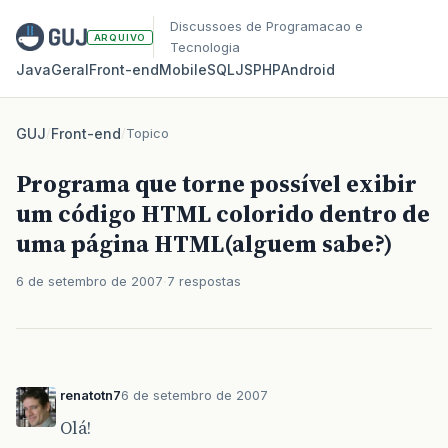
Discussoes de Programacao e
ARQUIVO
Tecnologia
Java
Geral
Front‑end
Mobile
SQL
JS
PHP
Android
GUJ
/
Front-end
/
Topico
Programa que torne possível exibir
um código HTML colorido dentro de
uma página HTML(alguem sabe?)
6 de setembro de 2007
7 respostas
renatotn7
6 de setembro de 2007
Olá!