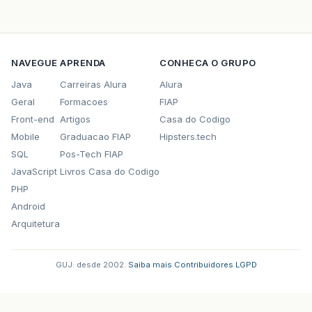
NAVEGUE
APRENDA
CONHECA O GRUPO
Java
Carreiras Alura
Alura
Geral
Formacoes
FIAP
Front-end
Artigos
Casa do Codigo
Mobile
Graduacao FIAP
Hipsters.tech
SQL
Pos-Tech FIAP
JavaScript
Livros Casa do Codigo
PHP
Android
Arquitetura
GUJ: desde 2002.
·
Saiba mais
·
Contribuidores
·
LGPD