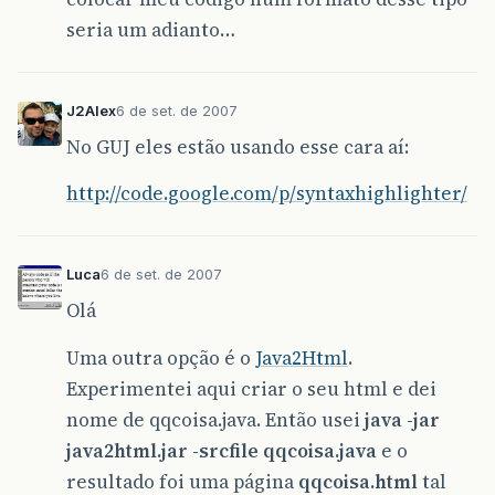
seria um adianto…
J2Alex
6 de set. de 2007
No GUJ eles estão usando esse cara aí:
http://code.google.com/p/syntaxhighlighter/
Luca
6 de set. de 2007
Olá
Uma outra opção é o
Java2Html
.
Experimentei aqui criar o seu html e dei
nome de qqcoisa.java. Então usei
java -jar
java2html.jar -srcfile qqcoisa.java
e o
resultado foi uma página
qqcoisa.html
tal