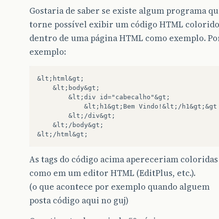
Gostaria de saber se existe algum programa q
torne possível exibir um código HTML colorid
dentro de uma página HTML como exemplo. Po
exemplo:
&lt;html&gt;

    &lt;body&gt;

        &lt;div id="cabecalho"&gt;

            &lt;h1&gt;Bem Vindo!&lt;/h1&gt;&gt

        &lt;/div&gt;

    &lt;/body&gt;

As tags do código acima apereceriam coloridas
como em um editor HTML (EditPlus, etc.).
(o que acontece por exemplo quando alguem
posta código aqui no guj)