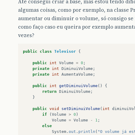
Até consegui criar a base, mas estou tendo dif
algumas coisas, como por exemplo, na classe Pr
aumentar ou diminuir o volume, só consigo se f
como faço caso eu queira por exemplo aument
vezes?
public
class
Televisor
{
public
int
Volume
=
0
;
private
int
DiminuiVolume
;
private
int
AumentaVolume
;
public
int
getDiminuiVolume
()
{
return
DiminuiVolume
;
}
public
void
setDiminuiVolume
(
int
diminuiVo
if
(
Volume
>
0
)
Volume
=
Volume
-
1
;
else
System
.
out
.
println
(
"O volume já es