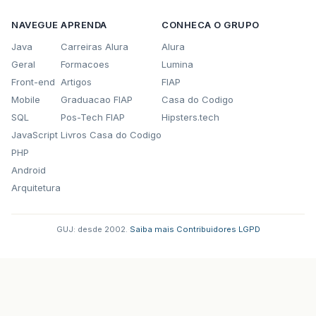
NAVEGUE
APRENDA
CONHECA O GRUPO
Java
Carreiras Alura
Alura
Geral
Formacoes
Lumina
Front-end
Artigos
FIAP
Mobile
Graduacao FIAP
Casa do Codigo
SQL
Pos-Tech FIAP
Hipsters.tech
JavaScript
Livros Casa do Codigo
PHP
Android
Arquitetura
GUJ: desde 2002.
·
Saiba mais
·
Contribuidores
·
LGPD