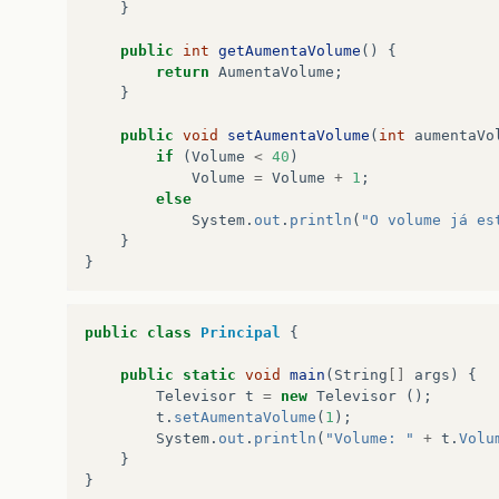
}
public
int
getAumentaVolume
()
{
return
AumentaVolume
;
}
public
void
setAumentaVolume
(
int
aumentaVo
if
(
Volume
<
40
)
Volume
=
Volume
+
1
;
else
System
.
out
.
println
(
"O volume já es
}
}
public
class
Principal
{
public
static
void
main
(
String
[]
args
)
{
Televisor
t
=
new
Televisor
();
t
.
setAumentaVolume
(
1
);
System
.
out
.
println
(
"Volume: "
+
t
.
Volu
}
}