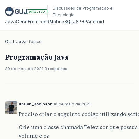
Discussoes de Programacao e
ARQUIVO
Tecnologia
Java
Geral
Front‑end
Mobile
SQL
JS
PHP
Android
GUJ
/
Java
/
Topico
Programação Java
30 de maio de 2021
3 respostas
Braian_Robinson
30 de maio de 2021
Preciso criar o seguinte código utilizando sette
Crie uma classe chamada Televisor que possua 
volume e os