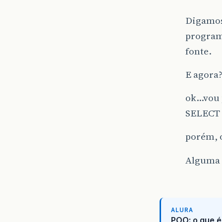
Digamos
program
fonte.
E agora
ok…vou p
SELECT 
porém, o
Alguma 
ALURA
POO: o que é