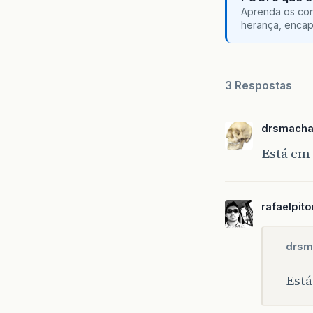
Aprenda os con
herança, encap
3 Respostas
drsmach
Está em
rafaelpito
drsm
Está