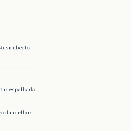
stava aberto
star espalhada
aça da melhor