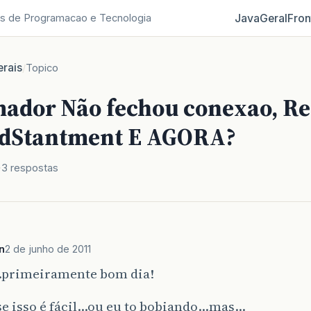
Java
Geral
Fron
s de Programacao e Tecnologia
rais
/
Topico
ador Não fechou conexao, Res
dStantment E AGORA?
3 respostas
n
2 de junho de 2011
primeiramente bom dia!
 se isso é fácil…ou eu to bobiando…mas…