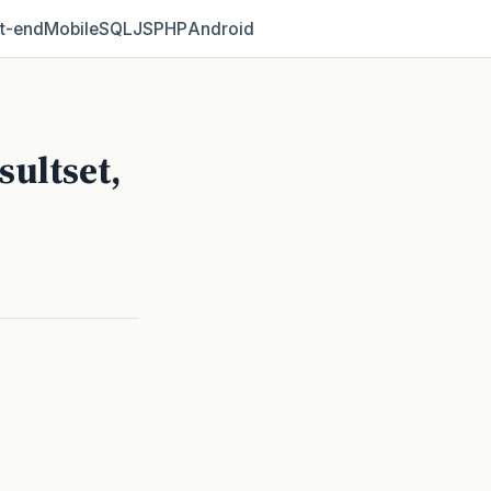
t‑end
Mobile
SQL
JS
PHP
Android
ultset,