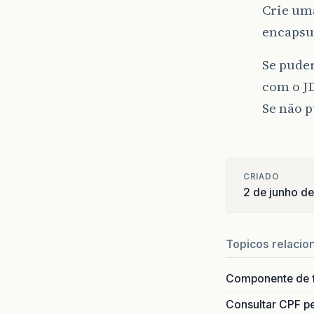
Crie uma
encapsul
Se pude
com o J
Se não p
CRIADO
2 de junho d
Topicos relacio
Componente de 
Consultar CPF pe