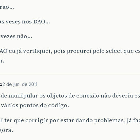
drão…
 as veses nos DAO…
s vezes não…
AO eu já verifiquei, pois procurei pelo select que e
r.
o
2 de jun. de 2011
 de manipular os objetos de conexão não deveria e
vários pontos do código.
ai ter que corrigir por estar dando problemas, já f
gora.