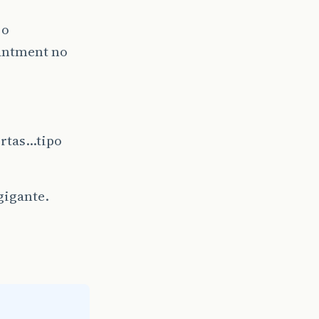
 o
tantment no
ertas…tipo
 gigante.