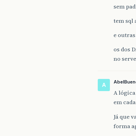
sem pa
tem sql
e outra
os dos D
no serve
AbelBuen
A
A lógica
em cada 
Já que v
forma a