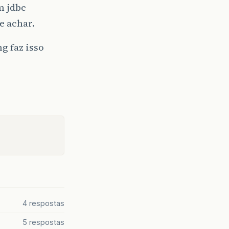
m jdbc
e achar.
g faz isso
4 respostas
5 respostas