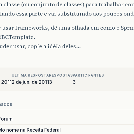
 classe (ou conjunto de classes) para trabalhar co
ando essa parte e vai substituindo aos poucos ond
r usar frameworks, dê uma olhada em como o Sprin
DBCTemplate.
uder usar, copie a idéia deles…
ULTIMA RESPOSTA
RESPOSTAS
PARTICIPANTES
e 2011
2 de jun. de 2011
3
3
nados
forum
lo nome na Receita Federal