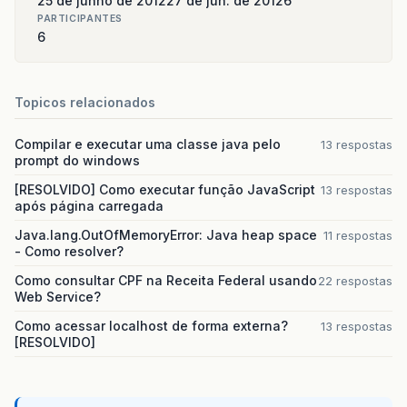
25 de junho de 2012
27 de jun. de 2012
6
PARTICIPANTES
6
Topicos relacionados
Compilar e executar uma classe java pelo
13 respostas
prompt do windows
[RESOLVIDO] Como executar função JavaScript
13 respostas
após página carregada
Java.lang.OutOfMemoryError: Java heap space
11 respostas
- Como resolver?
Como consultar CPF na Receita Federal usando
22 respostas
Web Service?
Como acessar localhost de forma externa?
13 respostas
[RESOLVIDO]