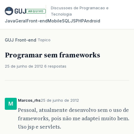
Discussoes de Programacao e
ARQUIVO
Tecnologia
Java
Geral
Front‑end
Mobile
SQL
JS
PHP
Android
GUJ
/
Front-end
/
Topico
Programar sem frameworks
25 de junho de 2012
6 respostas
Marcos_rhs
25 de junho de 2012
M
Pessoal, atualmente desenvolvo sem o uso de
frameworks, pois não me adaptei muito bem.
Uso jsp e servlets.