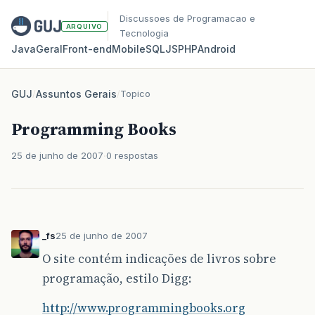
Discussoes de Programacao e
ARQUIVO
Tecnologia
Java
Geral
Front‑end
Mobile
SQL
JS
PHP
Android
GUJ
/
Assuntos Gerais
/
Topico
Programming Books
25 de junho de 2007
0 respostas
_fs
25 de junho de 2007
O site contém indicações de livros sobre
programação, estilo Digg:
http://www.programmingbooks.org