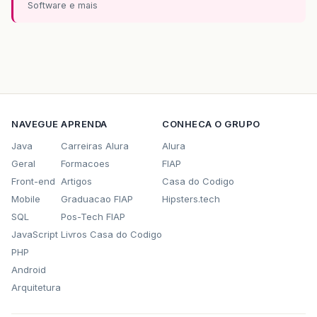
Software e mais
NAVEGUE
APRENDA
CONHECA O GRUPO
Java
Carreiras Alura
Alura
Geral
Formacoes
FIAP
Front-end
Artigos
Casa do Codigo
Mobile
Graduacao FIAP
Hipsters.tech
SQL
Pos-Tech FIAP
JavaScript
Livros Casa do Codigo
PHP
Android
Arquitetura