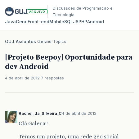
Discussoes de Programacao e
ARQUIVO
Tecnologia
Java
Geral
Front‑end
Mobile
SQL
JS
PHP
Android
GUJ
/
Assuntos Gerais
/
Topico
[Projeto Beepoy] Oportunidade para
dev Android
4 de abril de 2012
7 respostas
Rachel_da_Silveira_C
4 de abril de 2012
Olá Galera!!
Temos um projeto, uma rede geo social