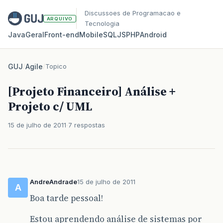
Discussoes de Programacao e
ARQUIVO
Tecnologia
Java
Geral
Front‑end
Mobile
SQL
JS
PHP
Android
GUJ
/
Agile
/
Topico
[Projeto Financeiro] Análise +
Projeto c/ UML
15 de julho de 2011
7 respostas
AndreAndrade
15 de julho de 2011
A
Boa tarde pessoal!
Estou aprendendo análise de sistemas por