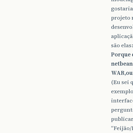
gostaria
projeto 
desenvo
aplicaçã
são elas
Porque q
netbean
WAR,out
(Eu sei 
exemplo,
interfac
pergunta
publicar
“Feijão/