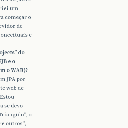
Criei um
ra começar o
rvidor de
conceituais e
ojects” do
JB e o
com o WAR)?
com JPA por
rte web de
 Estou
a se devo
Triangulo”, o
re outros”,