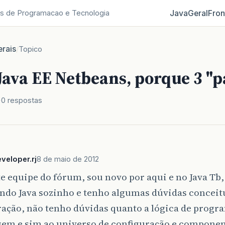
Java
Geral
Fron
s de Programacao e Tecnologia
rais
/
Topico
Java EE Netbeans, porque 3 "p
0 respostas
veloper.rj
8 de maio de 2012
e equipe do fórum, sou novo por aqui e no Java Tb,
ndo Java sozinho e tenho algumas dúvidas conceit
ação, não tenho dúvidas quanto a lógica de progr
em e sim ao universo de configuração e component