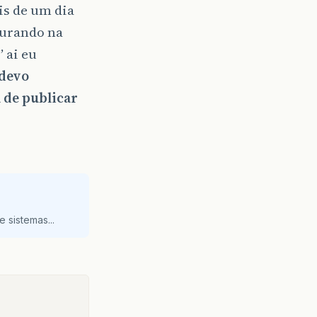
is de um dia
gurando na
 ai eu
 devo
a de publicar
 sistemas...