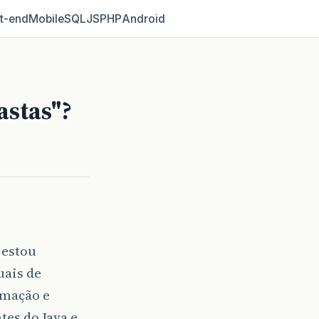
t‑end
Mobile
SQL
JS
PHP
Android
astas"?
 estou
uais de
amação e
es do Java e