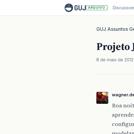
Discussoe
ARQUIVO
GUJ
Assuntos Ge
/
Projeto 
8 de maio de 2012
wagner.de
Boa noit
aprende
configur
modelag