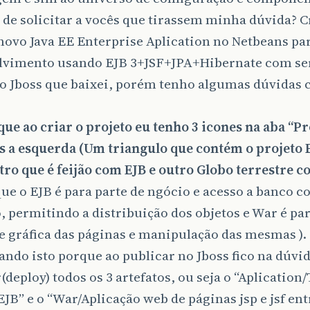
 de solicitar a vocês que tirassem minha dúvida? 
novo Java EE Enterprise Aplication no Netbeans pa
lvimento usando EJB 3+JSF+JPA+Hibernate com se
o Jboss que baixei, porém tenho algumas dúvidas 
:
ue ao criar o projeto eu tenho 3 icones na aba “Pr
s a esquerda (Um triangulo que contém o projeto E
ro que é feijão com EJB e outro Globo terrestre 
que o EJB é para parte de ngócio e acesso a banco 
 permitindo a distribuição dos objetos e War é pa
e gráfica das páginas e manipulação das mesmas ).
ndo isto porque ao publicar no Jboss fico na dúvid
(deploy) todos os 3 artefatos, ou seja o “Aplication/
EJB” e o “War/Aplicação web de páginas jsp e jsf ent