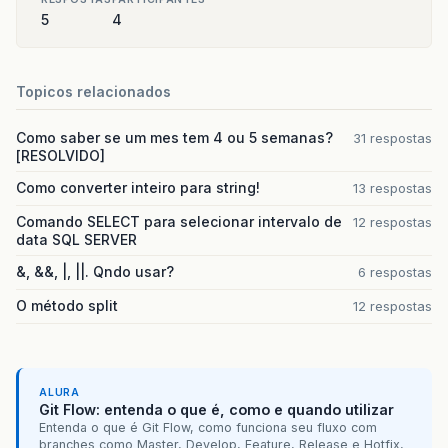
5
4
Topicos relacionados
Como saber se um mes tem 4 ou 5 semanas?
31 respostas
[RESOLVIDO]
Como converter inteiro para string!
13 respostas
Comando SELECT para selecionar intervalo de
12 respostas
data SQL SERVER
&, &&, |, ||. Qndo usar?
6 respostas
O método split
12 respostas
ALURA
Git Flow: entenda o que é, como e quando utilizar
Entenda o que é Git Flow, como funciona seu fluxo com
branches como Master, Develop, Feature, Release e Hotfix,