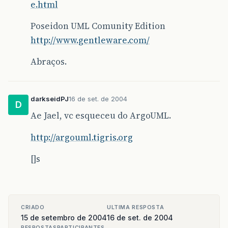
e.html
Poseidon UML Comunity Edition
http://www.gentleware.com/
Abraços.
darkseidPJ
16 de set. de 2004
D
Ae Jael, vc esqueceu do ArgoUML.
http://argouml.tigris.org
[]s
CRIADO
ULTIMA RESPOSTA
15 de setembro de 2004
16 de set. de 2004
RESPOSTAS
PARTICIPANTES