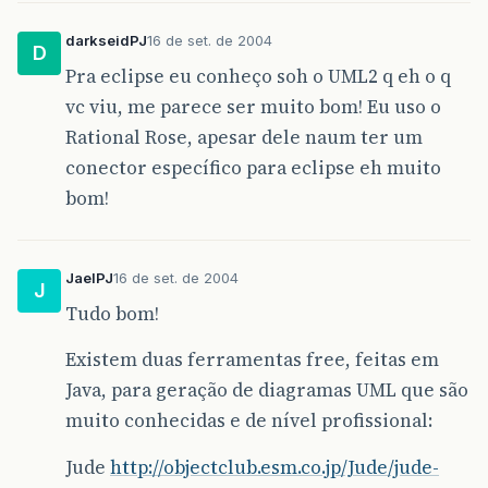
darkseidPJ
16 de set. de 2004
D
Pra eclipse eu conheço soh o UML2 q eh o q
vc viu, me parece ser muito bom! Eu uso o
Rational Rose, apesar dele naum ter um
conector específico para eclipse eh muito
bom!
JaelPJ
16 de set. de 2004
J
Tudo bom!
Existem duas ferramentas free, feitas em
Java, para geração de diagramas UML que são
muito conhecidas e de nível profissional:
Jude
http://objectclub.esm.co.jp/Jude/jude-