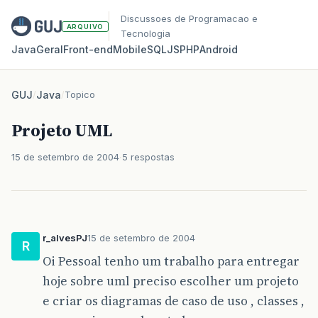
Discussoes de Programacao e
ARQUIVO
Tecnologia
Java
Geral
Front‑end
Mobile
SQL
JS
PHP
Android
GUJ
/
Java
/
Topico
Projeto UML
15 de setembro de 2004
5 respostas
r_alvesPJ
15 de setembro de 2004
R
Oi Pessoal tenho um trabalho para entregar
hoje sobre uml preciso escolher um projeto
e criar os diagramas de caso de uso , classes ,