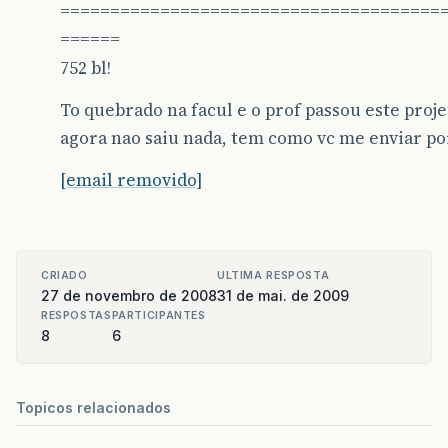
JMenuItem
excluirFilmes
=
new
JMenuItem
(
======================================
JMenuItem
alteraFilmes
=
new
JMenuItem
(
"
======
itemFilmes
.
add
(
incluirFilmes
);
itemFilmes
.
add
(
excluirFilmes
);
752 bl!
itemFilmes
.
add
(
alteraFilmes
);
To quebrado na facul e o prof passou este proje
incluirFilmes
.
addActionListener
(
agora nao saiu nada, tem como vc me enviar po
new
ActionListener
(){
public
void
actionPerformed
[email removido]
final
FrameCadastro
fc
final
CadFilme
cf
=
new
fc
.
setTitle
(
"Cadastro d
CRIADO
ULTIMA RESPOSTA
fc
.
add
(
cf
.
getPainelCadF
27 de novembro de 2008
31 de mai. de 2009
RESPOSTAS
PARTICIPANTES
fc
.
getBotaoCancel
().
add
8
6
new
ActionListe
public
void
fc
.
setV
}
Topicos relacionados
});