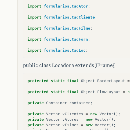
import
formularios.CadAtor
;
import
formularios.CadCliente
;
import
formularios.CadFilme
;
import
formularios.CadForn
;
import
formularios.CadLoc
;
public class Locadora extends JFrame{
protected
static
final
Object
BorderLayout
=
protected
static
final
Object
FlowLayout
=
n
private
Container
container
;
private
Vector
vClientes
=
new
Vector
();
private
Vector
vAtores
=
new
Vector
();
private
Vector
vFilmes
=
new
Vector
();