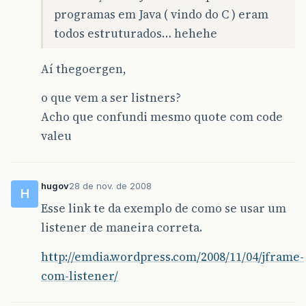
JMenuItem
alteraAtores
=
new
JMenuItem
(
"
programas em Java ( vindo do C ) eram
itemAtores
.
add
(
incluirAtores
);
itemAtores
.
add
(
excluirAtores
);
todos estruturados… hehehe
itemAtores
.
add
(
alteraAtores
);
Aí thegoergen,
incluirAtores
.
addActionListener
(
new
ActionListener
(){
public
void
actionPerformed
o que vem a ser listners?
Acho que confundi mesmo quote com code
final
FrameCadastro
fc
final
CadAtor
ca
=
new
valeu
fc
.
setTitle
(
"Cadastro d
fc
.
add
(
ca
.
getPainelCadA
hugov
28 de nov. de 2008
H
Esse link te da exemplo de como se usar um
fc
.
getBotaoCancel
().
add
new
ActionListe
listener de maneira correta.
public
void
fc
.
setV
http://emdia.wordpress.com/2008/11/04/jframe-
}
com-listener/
});
fc
.
getBotaoCad
().
addAct