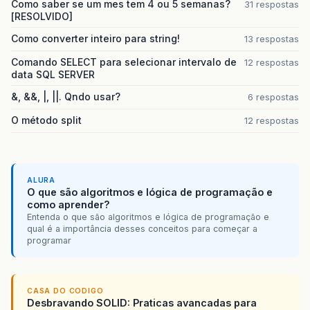
Como saber se um mes tem 4 ou 5 semanas?
31 respostas
fc
.
getBotaoCad
().
addAct
[RESOLVIDO]
new
ActionListe
public
void
Como converter inteiro para string!
13 respostas
Filme
f
Comando SELECT para selecionar intervalo de
12 respostas
f
.
setTi
data SQL SERVER
&, &&, |, ||. Qndo usar?
6 respostas
vFilmes
O método split
12 respostas
JOption
}
});
//PaineisCadastro pFilm
//pFilme.cadastraFilme(
ALURA
O que são algoritmos e lógica de programação e
}
como aprender?
}
Entenda o que são algoritmos e lógica de programação e
qual é a importância desses conceitos para começar a
);
programar
//criando e add subitens do itemForneced
JMenuItem
incluirFornecedor
=
new
JMenuI
JMenuItem
alteraFornecedor
=
new
JMenuIt
CASA DO CODIGO
itemFornecedores
.
add
(
incluirFornecedor
);
Desbravando SOLID: Praticas avancadas para
itemFornecedores
.
add
(
alteraFornecedor
);