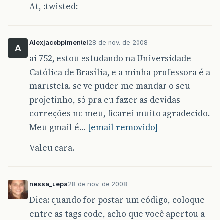
At, :twisted:
//criando e add subitens do itemClientes
JMenuItem
incluirClientes
=
new
JMenuIte
JMenuItem
excluirClientes
=
new
JMenuIte
JMenuItem
alteraClientes
=
new
JMenuItem
Alexjacobpimentel
28 de nov. de 2008
itemClientes
.
add
(
incluirClientes
);
A
itemClientes
.
add
(
excluirClientes
);
ai 752, estou estudando na Universidade
itemClientes
.
add
(
alteraClientes
);
Católica de Brasília, e a minha professora é a
incluirClientes
.
addActionListener
(
maristela. se vc puder me mandar o seu
new
ActionListener
(){
projetinho, só pra eu fazer as devidas
public
void
actionPerformed
correções no meu, ficarei muito agradecido.
final
FrameCadastro
fc
Meu gmail é…
[email removido]
final
CadCliente
cc
=
n
Valeu cara.
fc
.
setTitle
(
"Cadastro d
fc
.
add
(
cc
.
getPainelCadC
nessa_uepa
28 de nov. de 2008
fc
.
getBotaoCancel
().
add
new
ActionListe
Dica: quando for postar um código, coloque
public
void
entre as tags code, acho que você apertou a
fc
.
setV