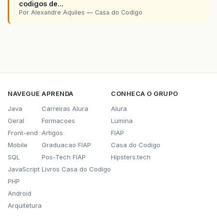
codigos de...
Por Alexandre Aquiles — Casa do Codigo
incluirFornecedor
.
addActionListener
(
new
ActionListener
(){
public
void
actionPerformed
final
FrameCadastro
fc
final
CadForn
cf
=
new
fc
.
setTitle
(
"Cadastro d
NAVEGUE
APRENDA
CONHECA O GRUPO
fc
.
add
(
cf
.
getPainelCadF
Java
Carreiras Alura
Alura
fc
.
getBotaoCancel
().
add
Geral
Formacoes
Lumina
new
ActionListe
Front-end
Artigos
FIAP
public
void
Mobile
Graduacao FIAP
Casa do Codigo
fc
.
setV
}
SQL
Pos-Tech FIAP
Hipsters.tech
});
JavaScript
Livros Casa do Codigo
PHP
fc
.
getBotaoCad
().
addAct
new
ActionListe
Android
public
void
Arquitetura