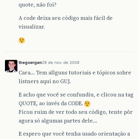
}
quote, não foi?
});
A code deixa seu código mais fácil de
fc
.
getBotaoCad
().
addAct
visualizar.
new
ActionListe
public
void
Cliente
c
.
setNo
c
.
setCp
thegoergen
28 de nov. de 2008
c
.
setFo
Cara… Tem allguns tutoriais e tópicos sobre
c
.
setEm
c
.
setEn
listners aqui no GUJ.
vClient
E acho que você se confundiu, e clicou na tag
QUOTE, ao invés da CODE.
JOption
}
Ficou ruim de ver todo seu código, tente pôr
});
agora só algumas partes dele…
//PaineisCadastro pClie
//pCliente.cadastraClie
E espero que você tenha usado orientação a