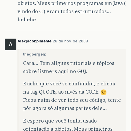
objetos. Meus primeiros programas em Java (
}
}
vindo do C ) eram todos estruturados…
);
hehehe
excluirClientes
.
addActionListener
(
new
ActionListener
(){
public
void
actionPerformed
Alexjacobpimentel
28 de nov. de 2008
System
.
out
.
println
(
"Exc
A
}
thegoergen:
}
);
Cara… Tem allguns tutoriais e tópicos
sobre listners aqui no GUJ.
alteraClientes
.
addActionListener
(
new
ActionListener
(){
public
void
actionPerformed
E acho que você se confundiu, e clicou
System
.
out
.
println
(
"Alt
na tag QUOTE, ao invés da CODE.
}
}
Ficou ruim de ver todo seu código, tente
);
pôr agora só algumas partes dele…
//criando e add subitens do itemAtores
E espero que você tenha usado
JMenuItem
incluirAtores
=
new
JMenuItem
(
JMenuItem
excluirAtores
=
new
JMenuItem
(
orientação a objetos. Meus primeiros