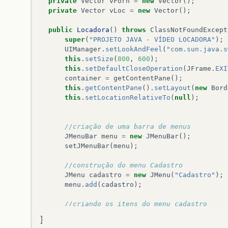
private
Vector
vForn
=
new
Vector
();
private
Vector
vLoc
=
new
Vector
();
public
Locadora
()
throws
ClassNotFoundExcept
super
(
"PROJETO JAVA - VÍDEO LOCADORA"
);
UIManager
.
setLookAndFeel
(
"com.sun.java.s
this
.
setSize
(
800
,
600
);
this
.
setDefaultCloseOperation
(
JFrame
.
EXI
container
=
getContentPane
();
this
.
getContentPane
().
setLayout
(
new
Bord
this
.
setLocationRelativeTo
(
null
);
//criação de uma barra de menus
JMenuBar
menu
=
new
JMenuBar
();
setJMenuBar
(
menu
);
//construção do menu Cadastro
JMenu
cadastro
=
new
JMenu
(
"Cadastro"
);
menu
.
add
(
cadastro
);
//criando os itens do menu cadastro
JMenu
itemClientes
=
new
JMenu
(
"Cadastro
}
JMenu
itemAtores
=
new
JMenu
(
"Cadastro d