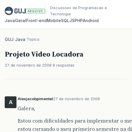
Discussoes de Programacao e
ARQUIVO
Tecnologia
Java
Geral
Front‑end
Mobile
SQL
JS
PHP
Android
GUJ
/
Java
/
Topico
Projeto Video Locadora
27 de novembro de 2008
8 respostas
Alexjacobpimentel
27 de novembro de 2008
A
Galera,
Estou com dificuldades para implementar o meu
estou cursando o meu primeiro semestre na dis