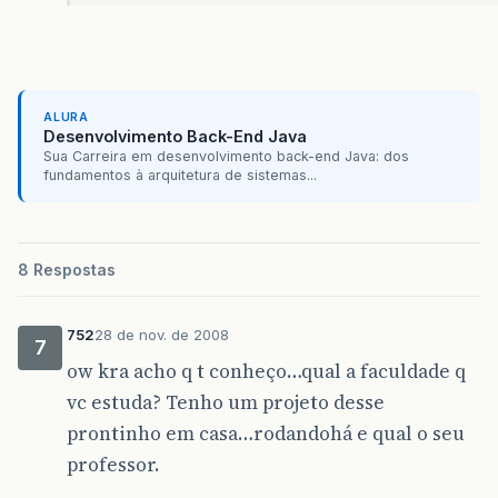
JMenu
itemFilmes
=
new
JMenu
(
"Cadastro d
JMenu
itemFornecedores
=
new
JMenu
(
"Cada
JMenu
itemAluguel
=
new
JMenu
(
"Cadastro 
JMenuItem
itemSair
=
new
JMenuItem
(
"Sair
itemSair
.
addActionListener
(
ALURA
Desenvolvimento Back-End Java
new
ActionListener
(){
Sua Carreira em desenvolvimento back-end Java: dos
public
void
actionPerformed
(
fundamentos à arquitetura de sistemas...
if
(
JOptionPane
.
showConf
JOptionPane
.
OK_
System
.
exit
(
0
);
}
8 Respostas
}
);
752
28 de nov. de 2008
7
//adicionando os itens do menu cadastro
ow kra acho q t conheço…qual a faculdade q
cadastro
.
add
(
itemClientes
);
cadastro
.
add
(
itemAtores
);
vc estuda? Tenho um projeto desse
cadastro
.
add
(
itemFilmes
);
prontinho em casa…rodandohá e qual o seu
cadastro
.
add
(
itemFornecedores
);
cadastro
.
add
(
itemAluguel
);
professor.
cadastro
.
add
(
itemSair
);