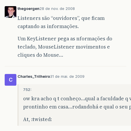
new
ActionListe
thegoergen
28 de nov. de 2008
public
void
Listeners são “ouvidores”, que ficam
Ator
a
captando as informações.
a
.
setNo
a
.
setNo
Um KeyListener pega as nformações do
a
.
setDa
teclado, MouseListener movimentos e
vAtores
cliques do Mouse…
JOption
}
});
Charles_Trilheiro
31 de mai. de 2009
C
//PaineisCadastro pAtor
//pAtor.cadastraAtor();
752:
ow kra acho q t conheço…qual a faculdade q 
}
}
prontinho em casa…rodandohá e qual o seu p
);
At, :twisted:
//criando e add subitens do itemFilmes
JMenuItem
incluirFilmes
=
new
JMenuItem
(