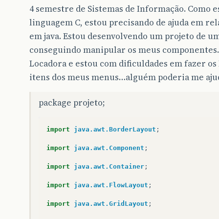
4 semestre de Sistemas de Informação. Como 
linguagem C, estou precisando de ajuda em re
em java. Estou desenvolvendo um projeto de um
conseguindo manipular os meus componentes. S
Locadora e estou com dificuldades em fazer os
itens dos meus menus…alguém poderia me ajud
package projeto;
import
java.awt.BorderLayout
;
import
java.awt.Component
;
import
java.awt.Container
;
import
java.awt.FlowLayout
;
import
java.awt.GridLayout
;