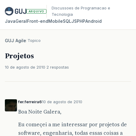
Discussoes de Programacao e
ARQUIVO
Tecnologia
Java
Geral
Front‑end
Mobile
SQL
JS
PHP
Android
GUJ
/
Agile
/
Topico
Projetos
10 de agosto de 2010
2 respostas
fer.ferreira6
10 de agosto de 2010
Boa Noite Galera,
Eu começei a me interessar por projetos de
software, engenharia, todas essas coisas a