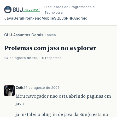
Discussoes de Programacao e
ARQUIVO
Tecnologia
Java
Geral
Front‑end
Mobile
SQL
JS
PHP
Android
GUJ
/
Assuntos Gerais
/
Topico
Prolemas com java no explorer
24 de agosto de 2003
11 respostas
Zeth
24 de agosto de 2003
Meu navegador nao esta abrindo paginas em
java
ja instalei o plug-in de java da Sun(q esta no