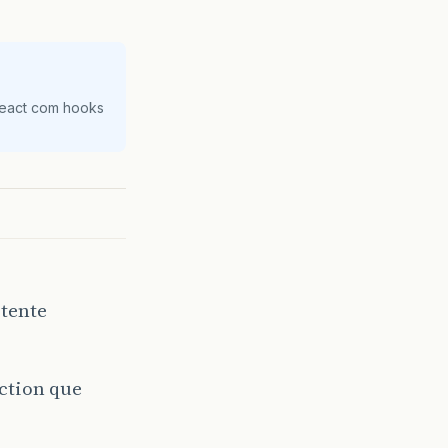
React com hooks
 tente
nction que