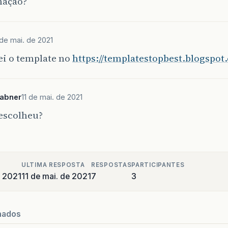
mação?
 de mai. de 2021
ei o template no
https://templatestopbest.blogspot
sabner
11 de mai. de 2021
 escolheu?
ULTIMA RESPOSTA
RESPOSTAS
PARTICIPANTES
e 2021
11 de mai. de 2021
7
3
nados