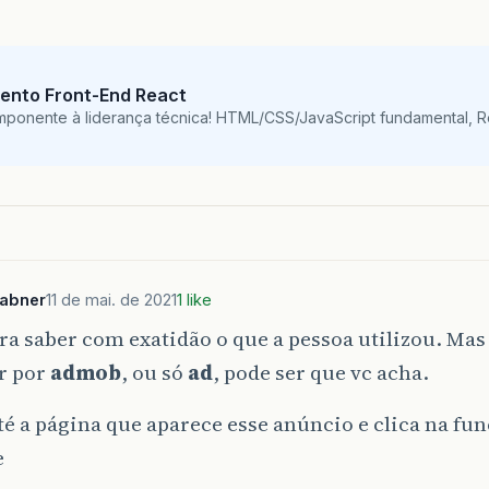
ento Front-End React
mponente à liderança técnica! HTML/CSS/JavaScript fundamental, 
sabner
11 de mai. de 2021
1 like
ra saber com exatidão o que a pessoa utilizou. Mas
r por
admob
, ou só
ad
, pode ser que vc acha.
té a página que aparece esse anúncio e clica na fu
e