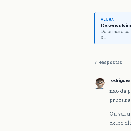
ALURA
Desenvolvim
Do primeiro co
e...
7 Respostas
rodrigue
nao da p
procura
Ou vai a
exibe el