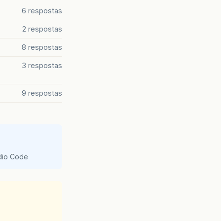
6 respostas
2 respostas
8 respostas
3 respostas
9 respostas
udio Code