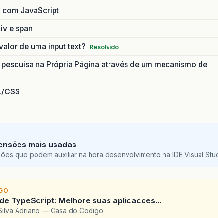
 com JavaScript
div e span
alor de uma input text?
Resolvido
pesquisa na Própria Página através de um mecanismo de
L/CSS
ensões mais usadas
sões que podem auxiliar na hora desenvolvimento na IDE Visual St
IGO
 de TypeScript: Melhore suas aplicacoes...
Silva Adriano — Casa do Codigo