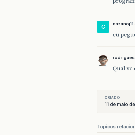
progra
cazanoj
11
C
eu pegu
rodrigue
Qual vc
CRIADO
11 de maio d
Topicos relacio