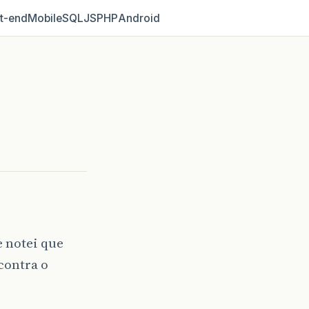
t‑end
Mobile
SQL
JS
PHP
Android
e notei que
contra o