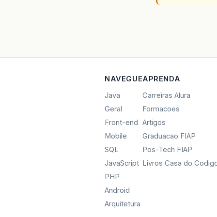
NAVEGUE
APRENDA
Java
Carreiras Alura
Geral
Formacoes
Front-end
Artigos
Mobile
Graduacao FIAP
SQL
Pos-Tech FIAP
JavaScript
Livros Casa do Codig
PHP
Android
Arquitetura