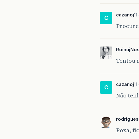
cazanoj
11
C
Procure
RoinujNo
Tentou 
cazanoj
11
C
Não ten
rodrigue
Poxa, fi