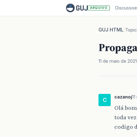
Discussoe
ARQUIVO
GUJ
HTML
/
/
Topi
Propaga
11 de maio de 2021
cazanoj
11
C
Olá bom 
toda ve
codigo d