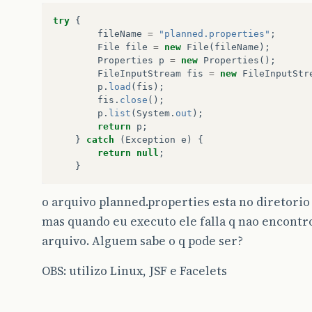
try
{
fileName
=
"planned.properties"
;
File
file
=
new
File
(
fileName
);
Properties
p
=
new
Properties
();
FileInputStream
fis
=
new
FileInputStr
p
.
load
(
fis
);
fis
.
close
();
p
.
list
(
System
.
out
);
return
p
;
}
catch
(
Exception
e
)
{
return
null
;
}
o arquivo planned.properties esta no diretorio
mas quando eu executo ele falla q nao encontr
arquivo. Alguem sabe o q pode ser?
OBS: utilizo Linux, JSF e Facelets