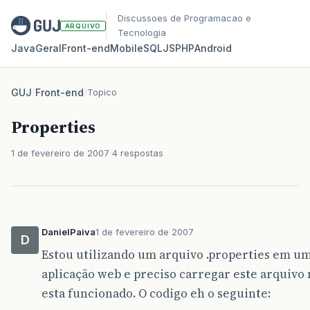
Discussoes de Programacao e
ARQUIVO
Tecnologia
Java
Geral
Front‑end
Mobile
SQL
JS
PHP
Android
GUJ
/
Front-end
/
Topico
Properties
1 de fevereiro de 2007
4 respostas
DanielPaiva
1 de fevereiro de 2007
D
Estou utilizando um arquivo .properties em u
aplicação web e preciso carregar este arquivo
esta funcionado. O codigo eh o seguinte: