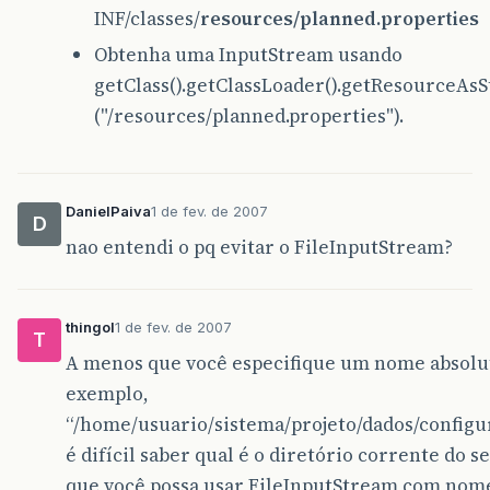
INF/classes/
resources/planned.properties
Obtenha uma InputStream usando
getClass().getClassLoader().getResourceAs
("/resources/planned.properties").
DanielPaiva
1 de fev. de 2007
D
nao entendi o pq evitar o FileInputStream?
thingol
1 de fev. de 2007
T
A menos que você especifique um nome absolut
exemplo,
“/home/usuario/sistema/projeto/dados/configu
é difícil saber qual é o diretório corrente do s
que você possa usar FileInputStream com nome