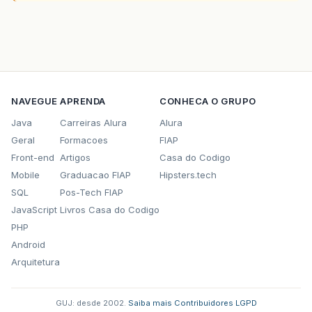
NAVEGUE
APRENDA
CONHECA O GRUPO
Java
Carreiras Alura
Alura
Geral
Formacoes
FIAP
Front-end
Artigos
Casa do Codigo
Mobile
Graduacao FIAP
Hipsters.tech
SQL
Pos-Tech FIAP
JavaScript
Livros Casa do Codigo
PHP
Android
Arquitetura
GUJ: desde 2002.
·
Saiba mais
·
Contribuidores
·
LGPD