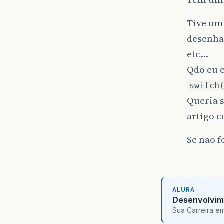
Tive um
desenha
etc…
Qdo eu c
switch
Queria s
artigo c
Se nao f
ALURA
Desenvolvim
Sua Carreira e