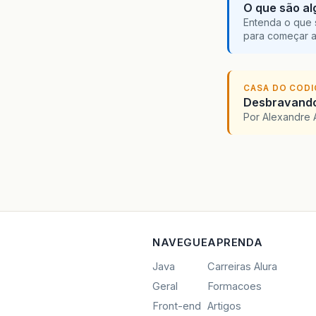
O que são al
Entenda o que 
para começar 
CASA DO COD
Desbravando 
Por Alexandre 
NAVEGUE
APRENDA
Java
Carreiras Alura
Geral
Formacoes
Front-end
Artigos