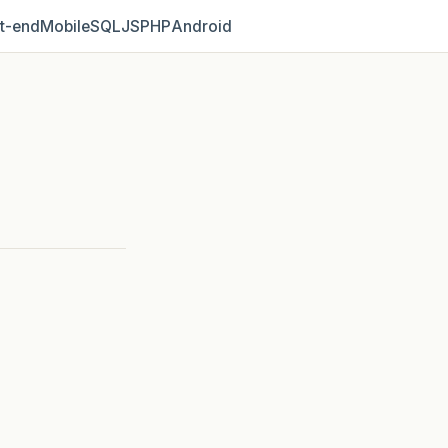
t‑end
Mobile
SQL
JS
PHP
Android