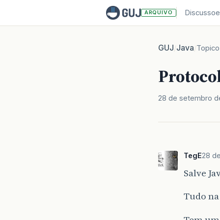
Discussoe
ARQUIVO
GUJ
Java
/
/
Topico
Protoco
28 de setembro d
TegE
28 d
Salve Ja
Tudo na
Tem uma