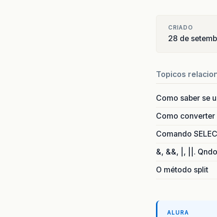
CRIADO
28 de setem
Topicos relacio
Como saber se 
Como converter i
Comando SELECT 
&, &&, |, ||. Qnd
O método split
ALURA