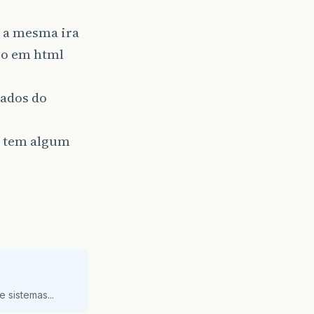
l a mesma ira
so em html
dados do
em tem algum
 sistemas...