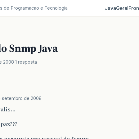
Java
Geral
Fron
s de Programacao e Tecnologia
lo Snmp Java
e 2008
1 resposta
e setembro de 2008
valis…
 paz???
 pergunta pro pessoal do forum…