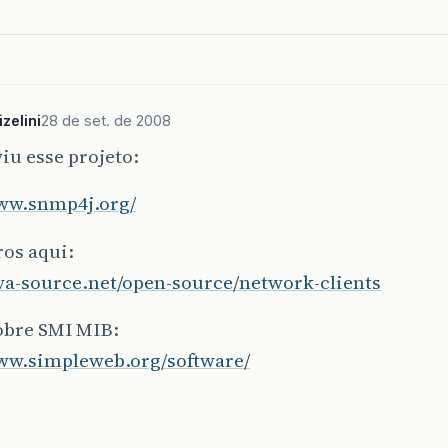
zelini
28 de set. de 2008
viu esse projeto:
www.snmp4j.org/
os aqui:
ava-source.net/open-source/network-clients
obre SMI MIB:
www.simpleweb.org/software/