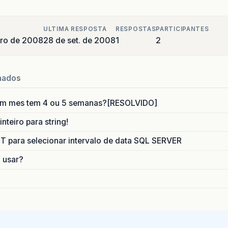
ULTIMA RESPOSTA
RESPOSTAS
PARTICIPANTES
bro de 2008
28 de set. de 2008
1
2
nados
um mes tem 4 ou 5 semanas?[RESOLVIDO]
nteiro para string!
para selecionar intervalo de data SQL SERVER
o usar?