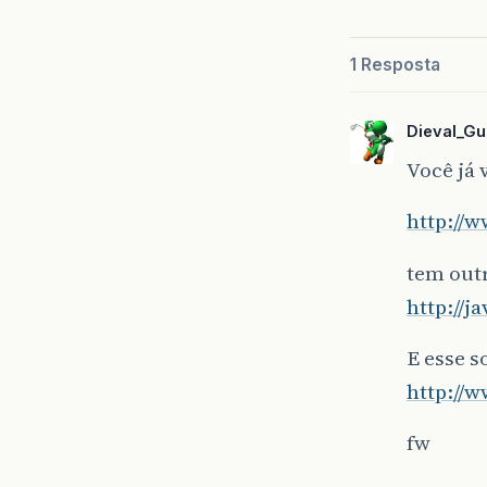
1 Resposta
Dieval_Gui
Você já 
http://
tem outr
http://j
E esse s
http://
fw