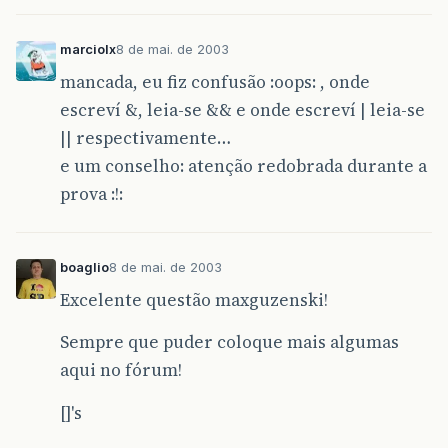
marciolx
8 de mai. de 2003
mancada, eu fiz confusão :oops: , onde
escreví &, leia-se && e onde escreví | leia-se
|| respectivamente…
e um conselho: atenção redobrada durante a
prova :!:
boaglio
8 de mai. de 2003
Excelente questão maxguzenski!
Sempre que puder coloque mais algumas
aqui no fórum!
[]'s