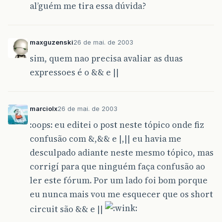
al’guém me tira essa dúvida?
maxguzenski
26 de mai. de 2003
sim, quem nao precisa avaliar as duas
expressoes é o && e ||
marciolx
26 de mai. de 2003
:oops: eu editei o post neste tópico onde fiz
confusão com &,&& e |,|| eu havia me
desculpado adiante neste mesmo tópico, mas
corrigí para que ninguém faça confusão ao
ler este fórum. Por um lado foi bom porque
eu nunca mais vou me esquecer que os short
circuit são && e ||