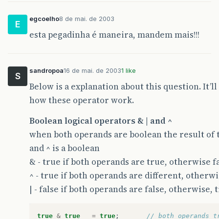
egcoelho
8 de mai. de 2003
E
esta pegadinha é maneira, mandem mais!!!
sandropoa
16 de mai. de 2003
1 like
S
Below is a explanation about this question. It’l
how these operator work.
Boolean logical operators & | and ^
when both operands are boolean the result of t
and ^ is a boolean
& - true if both operands are true, otherwise f
^ - true if both operands are different, otherwi
| - false if both operands are false, otherwise, 
true
&
true
=
true
;
// both operands t