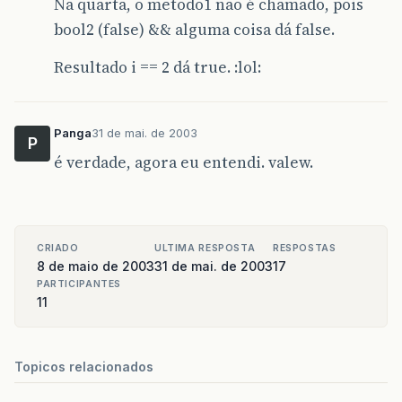
Na quarta, o metodo1 não é chamado, pois
bool2 (false) && alguma coisa dá false.
Resultado i == 2 dá true. :lol:
Panga
31 de mai. de 2003
P
é verdade, agora eu entendi. valew.
CRIADO
ULTIMA RESPOSTA
RESPOSTAS
8 de maio de 2003
31 de mai. de 2003
17
PARTICIPANTES
11
Topicos relacionados