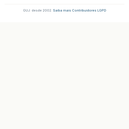
GUJ: desde 2002.
·
Saiba mais
·
Contribuidores
·
LGPD