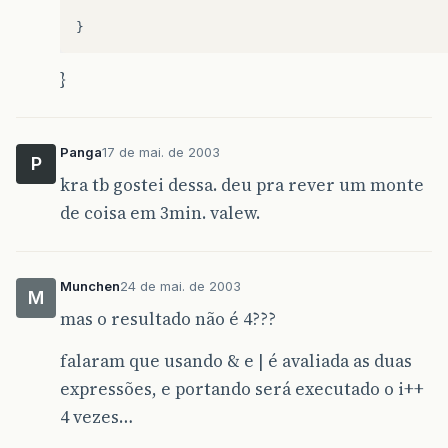
}
}
Panga
17 de mai. de 2003
P
kra tb gostei dessa. deu pra rever um monte
de coisa em 3min. valew.
Munchen
24 de mai. de 2003
M
mas o resultado não é 4???
falaram que usando & e | é avaliada as duas
expressões, e portando será executado o i++
4 vezes…