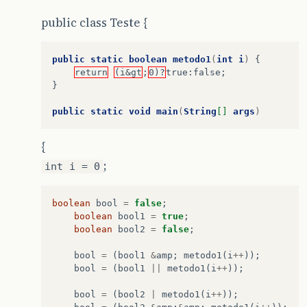
public class Teste {
public
static
boolean
metodo1
(
int
i
)
{
return
(i&gt
;
0)?
true
:
false
;
}
public
static
void
main
(
String
[]
args
)
{
;
int i = 0
boolean
bool
=
false
;
boolean
bool1
=
true
;
boolean
bool2
=
false
;
bool
=
(
bool1
&
amp
;
metodo1
(
i
++
));
bool
=
(
bool1
||
metodo1
(
i
++
));
bool
=
(
bool2
|
metodo1
(
i
++
));