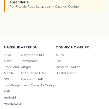
aprender a...
Por Ricardo Pupo Larguesa — Casa do Codigo
NAVEGUE
APRENDA
CONHECA O GRUPO
Java
Carreiras Alura
Alura
Geral
Formacoes
FIAP
Front-end
Artigos
Casa do Codigo
Mobile
Graduacao FIAP
Hipsters.tech
SQL
Pos-Tech FIAP
JavaScript
Livros Casa do Codigo
PHP
Android
Arquitetura