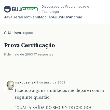
Discussoes de Programacao e
ARQUIVO
Tecnologia
Java
Geral
Front‑end
Mobile
SQL
JS
PHP
Android
GUJ
/
Java
/
Topico
Prova Certificação
8 de maio de 2003
17 respostas
maxguzenski
8 de maio de 2003
fazendo alguns simulados me deparei com a
seguinte questão:
"QUAL A SAÍDA DO SEGUINTE CODIGO? "