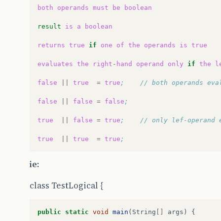
both
operands
must
be
boolean
result
is
a
boolean
returns
true
if
one
of
the
operands
is
true
evaluates
the
right
-
hand
operand
only
if
the
l
false
||
true
=
true
;    // both operands eva
false
||
false
=
false
;
true
||
false
=
true
;    // only lef-operand 
true
||
true
=
true
;
ie:
class TestLogical {
public
static
void
main
(
String
[]
args
)
{