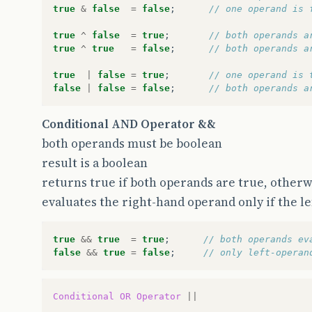
true
&
false
=
false
;
// one operand is 
true
^
false
=
true
;
// both operands a
true
^
true
=
false
;
// both operands a
true
|
false
=
true
;
// one operand is 
false
|
false
=
false
;
// both operands a
Conditional AND Operator &&
both operands must be boolean
result is a boolean
returns true if both operands are true, otherw
evaluates the right-hand operand only if the l
true
&&
true
=
true
;
// both operands ev
false
&&
true
=
false
;
// only left-operan
Conditional
OR
Operator
||