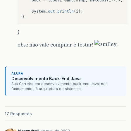
bool
=
(
bool2
&
amp
;
&
amp
;
metodo1
(
i
++
));
System
.
out
.
println
(
i
);
}
}
obs.: nao vale compilar e testar!
ALURA
Desenvolvimento Back-End Java
Sua Carreira em desenvolvimento back-end Java: dos
fundamentos à arquitetura de sistemas...
17 Respostas
Alexandre
8 de mai. de 2003