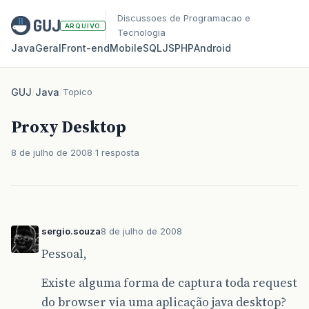
Discussoes de Programacao e
ARQUIVO
Tecnologia
Java
Geral
Front‑end
Mobile
SQL
JS
PHP
Android
GUJ
/
Java
/
Topico
Proxy Desktop
8 de julho de 2008
1 resposta
sergio.souza
8 de julho de 2008
Pessoal,
Existe alguma forma de captura toda request
do browser via uma aplicação java desktop?