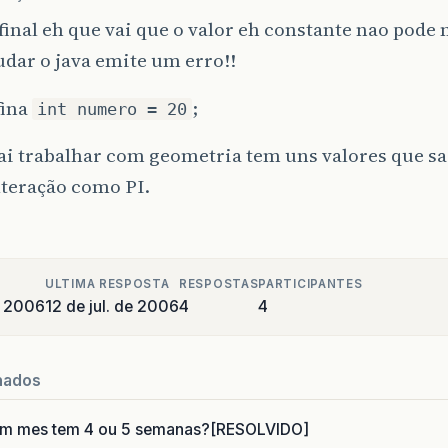
final eh que vai que o valor eh constante nao pode
dar o java emite um erro!!
fina
;
int numero = 20
ai trabalhar com geometria tem uns valores que sa
lteração como PI.
ULTIMA RESPOSTA
RESPOSTAS
PARTICIPANTES
e 2006
12 de jul. de 2006
4
4
nados
um mes tem 4 ou 5 semanas?[RESOLVIDO]