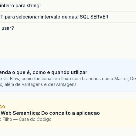
nteiro para string!
para selecionar intervalo de data SQL SERVER
o usar?
tenda o que é, como e quando utilizar
é Git Flow, como funciona seu fluxo com branches como Master, De
ix, além de vantagens e desvantagens.
IGO
 Web Semantica: Do conceito a aplicacao
o Filho — Casa do Codigo