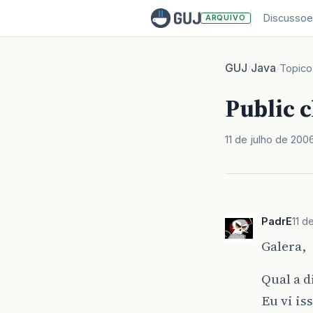
Discussoe
ARQUIVO
GUJ
Java
/
/
Topico
Public c
11 de julho de 200
PadrE
11 d
Galera,
Qual a d
Eu vi is