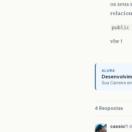
os seus 
relacio
public
vlw !
ALURA
Desenvolvim
Sua Carreira e
4 Respostas
cassio
11 