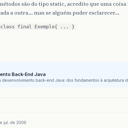
métodos são do tipo static, acredito que uma coisa
nada a outra… mas se alguém puder esclarecer…
 class final Exemplo{ ... }
ento Back-End Java
m desenvolvimento back-end Java: dos fundamentos à arquitetura de
de jul. de 2006