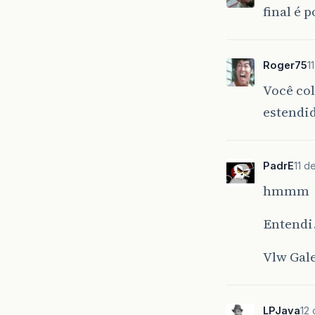
final é 
Roger75
1
Você col
estendid
PadrE
11 d
hmmm
Entend
Vlw Gale
LPJava
12 