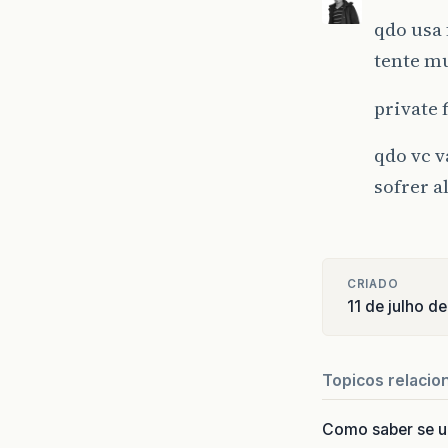
qdo usa 
tente mu
private 
qdo vc v
sofrer a
CRIADO
11 de julho d
Topicos relacio
Como saber se 