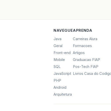
NAVEGUE
APRENDA
Java
Carreiras Alura
Geral
Formacoes
Front-end
Artigos
Mobile
Graduacao FIAP
SQL
Pos-Tech FIAP
JavaScript
Livros Casa do Codig
PHP
Android
Arquitetura