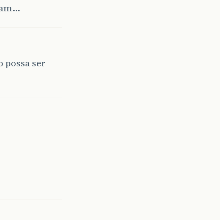
udam…
o possa ser