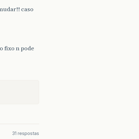
 mudar!! caso
o fixo n pode
31 respostas