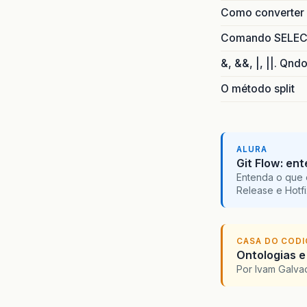
Como converter i
Comando SELECT 
&, &&, |, ||. Qnd
O método split
ALURA
Git Flow: en
Entenda o que 
Release e Hotf
CASA DO COD
Ontologias e
Por Ivam Galva