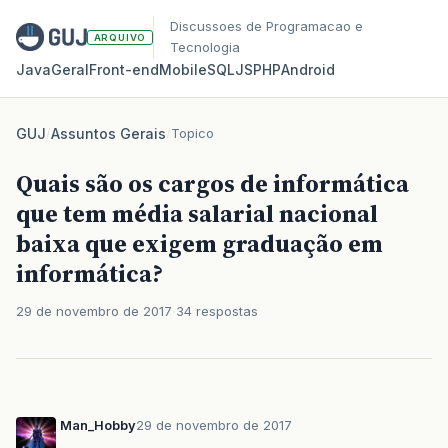
Discussoes de Programacao e
ARQUIVO
Tecnologia
Java
Geral
Front‑end
Mobile
SQL
JS
PHP
Android
GUJ
/
Assuntos Gerais
/
Topico
Quais são os cargos de informática
que tem média salarial nacional
baixa que exigem graduação em
informática?
29 de novembro de 2017
34 respostas
Man_Hobby
29 de novembro de 2017