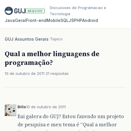
Discussoes de Programacao e
ARQUIVO
Tecnologia
Java
Geral
Front‑end
Mobile
SQL
JS
PHP
Android
GUJ
/
Assuntos Gerais
/
Topico
Qual a melhor linguagens de
programação?
10 de outubro de 2011
21 respostas
Bills
10 de outubro de 2011
Eai galera do GUJ? Estou fazendo um projeto
de pesquisa e meu tema é “Qual a melhor