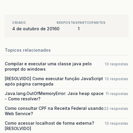
CRIADO
RESPOSTAS
PARTICIPANTES
4 de outubro de 2016
0
1
Topicos relacionados
Compilar e executar uma classe java pelo
13 respostas
prompt do windows
[RESOLVIDO] Como executar função JavaScript
13 respostas
após página carregada
Java.lang.OutOfMemoryError: Java heap space
11 respostas
- Como resolver?
Como consultar CPF na Receita Federal usando
22 respostas
Web Service?
Como acessar localhost de forma externa?
13 respostas
[RESOLVIDO]