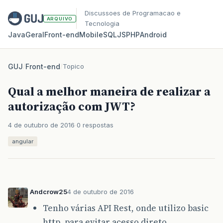
Discussoes de Programacao e
ARQUIVO
Tecnologia
Java
Geral
Front‑end
Mobile
SQL
JS
PHP
Android
GUJ
/
Front-end
/
Topico
Qual a melhor maneira de realizar a
autorização com JWT?
4 de outubro de 2016
0 respostas
angular
Andcrow25
4 de outubro de 2016
Tenho várias API Rest, onde utilizo basic
http, para evitar acesso direto.