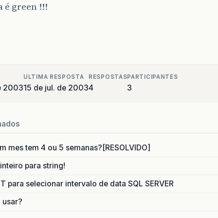
 é green !!!
ULTIMA RESPOSTA
RESPOSTAS
PARTICIPANTES
de 2003
15 de jul. de 2003
4
3
nados
um mes tem 4 ou 5 semanas?[RESOLVIDO]
nteiro para string!
para selecionar intervalo de data SQL SERVER
o usar?