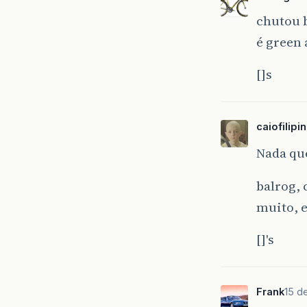
chutou b
}
é green 
[]s
caiofilipin
Nada qu
balrog,
muito, e
[]'s
Frank
15 d