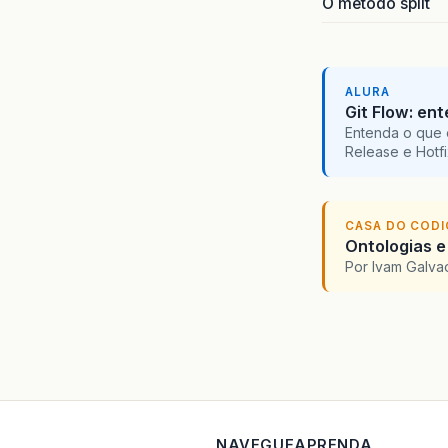
O método split
ALURA
Git Flow: en
Entenda o que 
Release e Hotf
CASA DO COD
Ontologias e
Por Ivam Galva
NAVEGUE
APRENDA