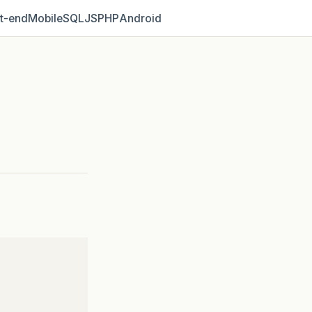
t‑end
Mobile
SQL
JS
PHP
Android