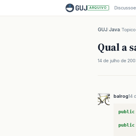
Discussoe
ARQUIVO
GUJ
Java
/
/
Topico
Qual a s
14 de julho de 200
balrog
14 
public
public