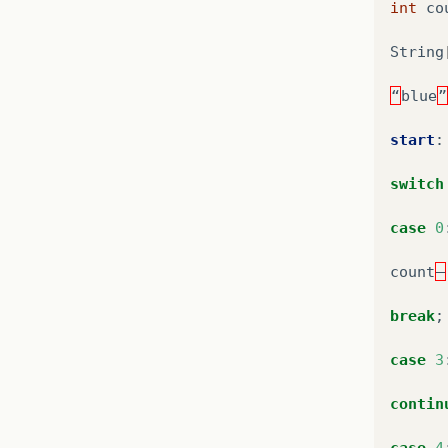
int
co
String
“
blue
”
start
:
switch
case
0
count
–
break
;
case
3
contin
case
4