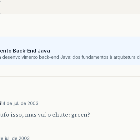
;
start
;
t
:
ento Back-End Java
+
;
m desenvolvimento back-end Java: dos fundamentos à arquitetura de
witch end
+
;
i
14 de jul. de 2003
ufo isso, mas vai o chute: green?
.
out
.
println
(
colours
[
count
]
);
de jul. de 2003