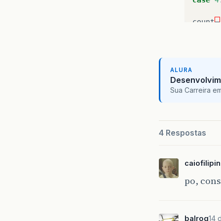
count
–
break
defaul
ALURA
Desenvolvim
count
+
Sua Carreira e
break
;
}
// s
4 Respostas
count
+
caiofilipin
}
po, cons
System
}
balrog
14 