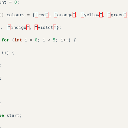
unt
=
0
;
[]
colours
=
{
“
red
”
,
“
orange
”
,
“
yellow
”
,
“
green
”
,
“
indigo
”
,
“
violet
”
};
for
(
int
i
=
0
;
i
<
5
;
i
++
)
{
(
i
)
{
:
;
:
ue
start
;
: