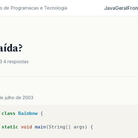
Java
Geral
Fron
s de Programacao e Tecnologia
aída?
3
4 respostas
de julho de 2003
class
Rainbow
{
static
void
main
(
String
[]
args
)
{