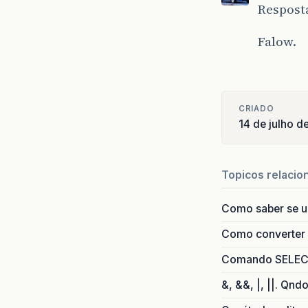
Resposta
Falow.
CRIADO
14 de julho 
Topicos relacio
Como saber se 
Como converter i
Comando SELECT 
&, &&, |, ||. Qnd