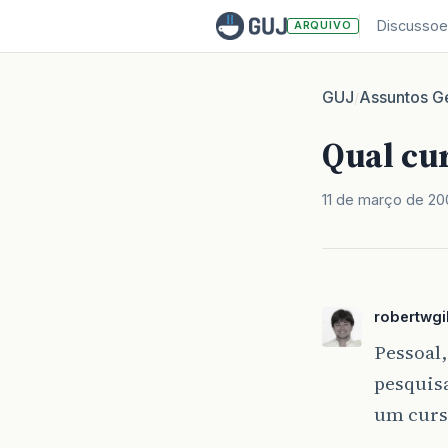
Discussoe
ARQUIVO
GUJ
Assuntos Ge
/
Qual cur
11 de março de 2
robertwgi
Pessoal
pesquis
um curs