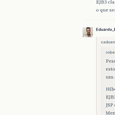
EJB3 cl
o que s
Eduardo_
caduen
robe
Pes
est
um 
Hib
EJB3
JSP 
Men