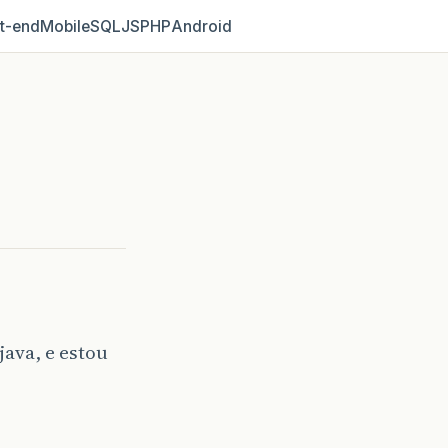
t‑end
Mobile
SQL
JS
PHP
Android
ava, e estou