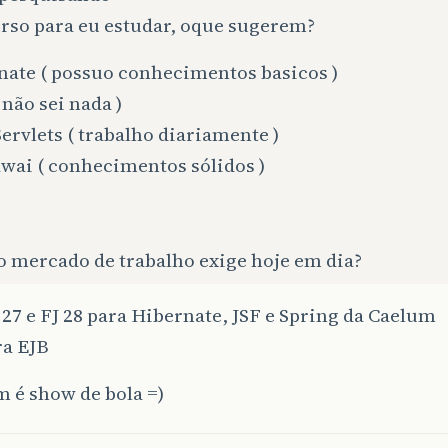
rso para eu estudar, oque sugerem?
nate ( possuo conhecimentos basicos )
 não sei nada )
Servlets ( trabalho diariamente )
wai ( conhecimentos sólidos )
o mercado de trabalho exige hoje em dia?
J 27 e FJ 28 para Hibernate, JSF e Spring da Caelum
ra EJB
 é show de bola =)