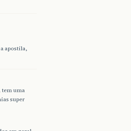
a apostila,
já tem uma
mias super