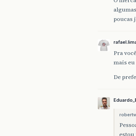
O mercad
algumas
poucas j
rafael.lim
Pra você
mais eu
De pref
Eduardo_
robertw
Pesso
estou