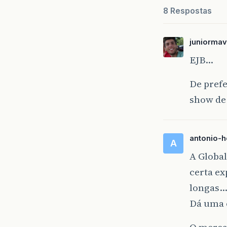
8 Respostas
juniormav
EJB…
De prefe
show de 
antonio-h
A
A Globa
certa ex
longas
Dá uma 