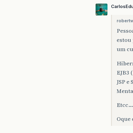
CarlosEd
robertw
Pesso
estou
um cu
Hiber
EJB3 (
JSP e 
Menta
Etcc…
Oque 