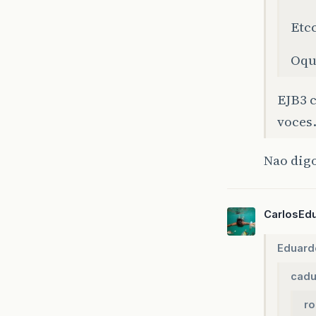
Etc
Oqu
EJB3 
voces
Nao dig
CarlosEd
Eduard
cadu
ro