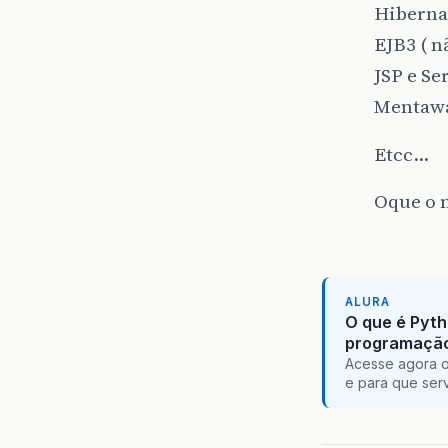
Hiberna
EJB3 ( n
JSP e Se
Mentawa
Etcc…
Oque o 
ALURA
O que é Pyth
programaçã
Acesse agora o
e para que serv