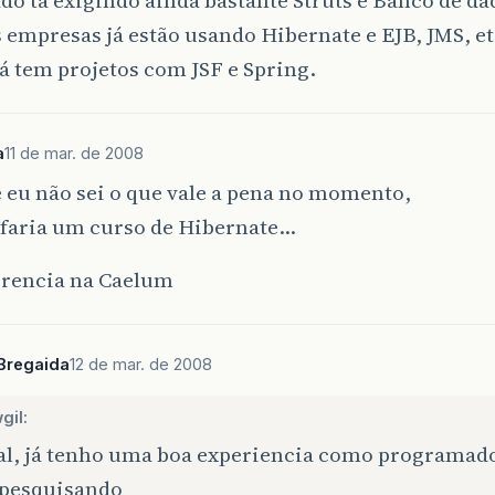
o tá exigindo ainda bastante Struts e Banco de da
 empresas já estão usando Hibernate e EJB, JMS, e
á tem projetos com JSF e Spring.
a
11 de mar. de 2008
 eu não sei o que vale a pena no momento,
 faria um curso de Hibernate…
erencia na Caelum
Bregaida
12 de mar. de 2008
gil:
al, já tenho uma boa experiencia como programador
 pesquisando