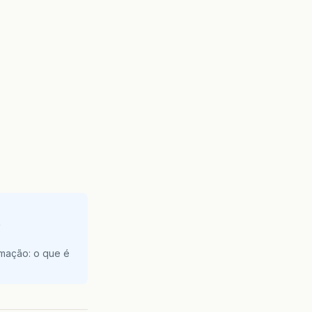
e
amação: o que é