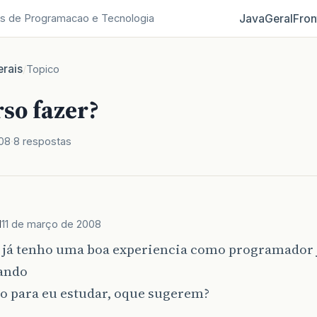
Java
Geral
Fron
s de Programacao e Tecnologia
rais
/
Topico
so fazer?
008
8 respostas
l
11 de março de 2008
, já tenho uma boa experiencia como programador j
ando
o para eu estudar, oque sugerem?