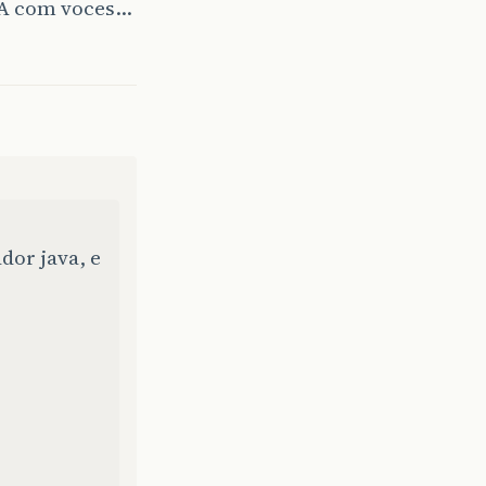
PA com voces…
or java, e