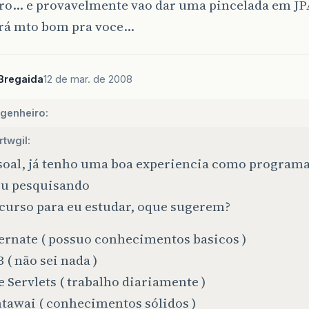
aro… e provavelmente vao dar uma pincelada em J
erá mto bom pra voce…
Bregaida
12 de mar. de 2008
genheiro:
rtwgil:
soal, já tenho uma boa experiencia como programad
ou pesquisando
curso para eu estudar, oque sugerem?
ernate ( possuo conhecimentos basicos )
 ( não sei nada )
e Servlets ( trabalho diariamente )
tawai ( conhecimentos sólidos )