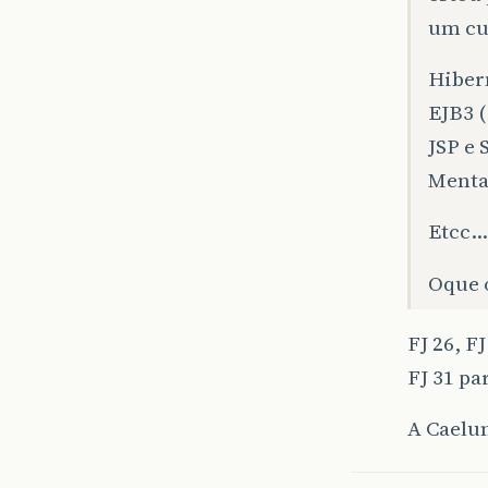
um cu
Hiber
EJB3 (
JSP e 
Menta
Etcc…
Oque 
FJ 26, F
FJ 31 pa
A Caelum