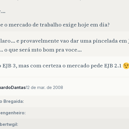
c…
e o mercado de trabalho exige hoje em dia?
claro… e provavelmente vao dar uma pincelada em
… o que será mto bom pra voce…
o EJB 3, mas com certeza o mercado pede EJB 2.1
uardoDantas
12 de mar. de 2008
o Bregaida:
engenheiro:
bertwgil: