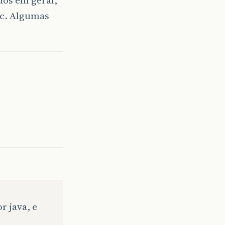
dos em geral,
tc. Algumas
 java, e