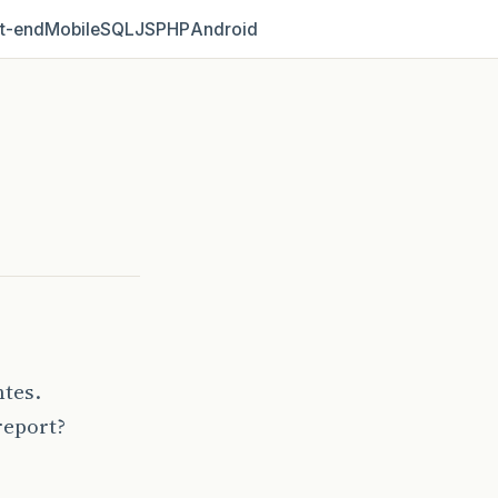
t‑end
Mobile
SQL
JS
PHP
Android
ntes.
report?