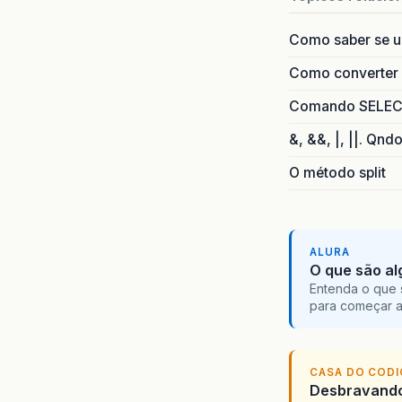
Como saber se 
Como converter i
Comando SELECT 
&, &&, |, ||. Qnd
O método split
ALURA
O que são al
Entenda o que 
para começar 
CASA DO COD
Desbravando 