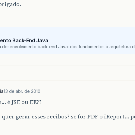
brigado.
ento Back-End Java
m desenvolvimento back-end Java: dos fundamentos à arquitetura de
ia
13 de abr. de 2010
… é JSE ou EE??
quer gerar esses recibos? se for PDF o iReport… 