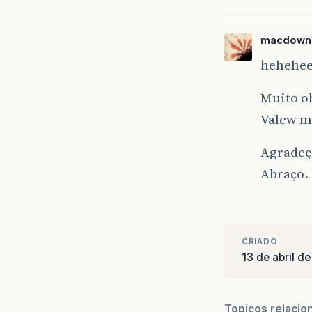
macdown
hehehee
Muito ob
Valew m
Agradeç
Abraço.
CRIADO
13 de abril d
Topicos relacio