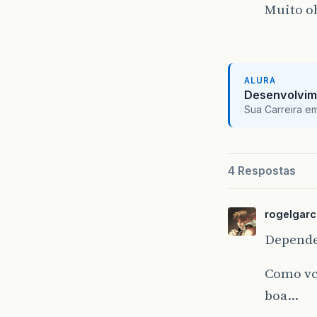
Muito o
ALURA
Desenvolvim
Sua Carreira e
4 Respostas
rogelgarc
Depende
Como vc 
boa…