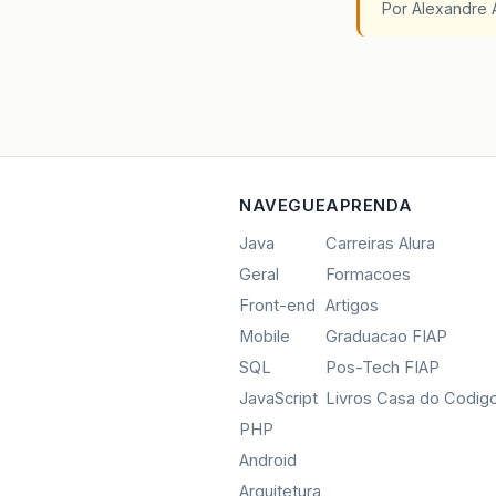
Por Alexandre 
NAVEGUE
APRENDA
Java
Carreiras Alura
Geral
Formacoes
Front-end
Artigos
Mobile
Graduacao FIAP
SQL
Pos-Tech FIAP
JavaScript
Livros Casa do Codig
PHP
Android
Arquitetura