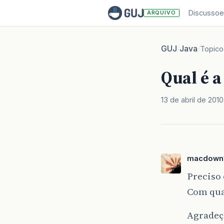
Discussoe
ARQUIVO
GUJ
Java
/
/
Topico
Qual é a
13 de abril de 2010
macdown
Preciso 
Com qual
Agradeço