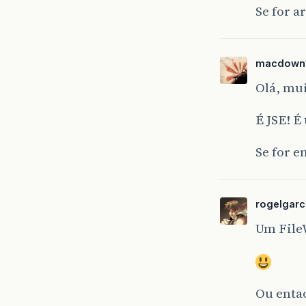
Se for a
macdown
Olá, mui
É JSE! É
Se for e
rogelgarc
Um File
Ou enta