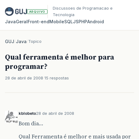
Discussoes de Programacao e
ARQUIVO
Tecnologia
Java
Geral
Front‑end
Mobile
SQL
JS
PHP
Android
GUJ
/
Java
/
Topico
Qual ferramenta é melhor para
programar?
28 de abril de 2008
15 respostas
kblobeto
28 de abril de 2008
Bom dia…
Qual Ferramenta é melhor e mais usada por