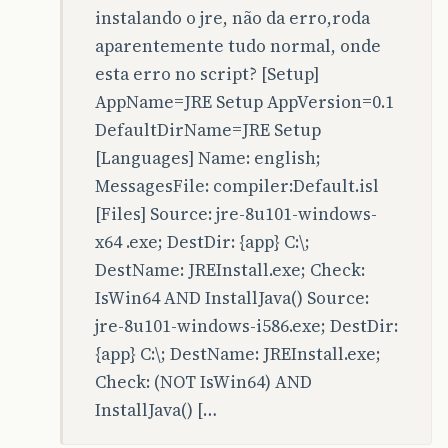
instalando o jre, não da erro,roda
aparentemente tudo normal, onde
esta erro no script? [Setup]
AppName=JRE Setup AppVersion=0.1
DefaultDirName=JRE Setup
[Languages] Name: english;
MessagesFile: compiler:Default.isl
[Files] Source: jre-8u101-windows-
x64 .exe; DestDir: {app} C:\;
DestName: JREInstall.exe; Check:
IsWin64 AND InstallJava() Source:
jre-8u101-windows-i586.exe; DestDir:
{app} C:\; DestName: JREInstall.exe;
Check: (NOT IsWin64) AND
InstallJava() […