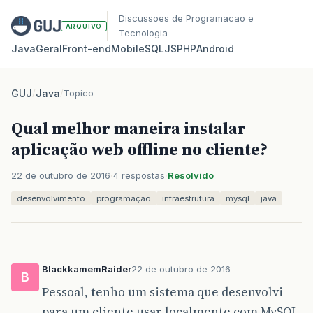
Discussoes de Programacao e
ARQUIVO
Tecnologia
Java
Geral
Front‑end
Mobile
SQL
JS
PHP
Android
GUJ
/
Java
/
Topico
Qual melhor maneira instalar
aplicação web offline no cliente?
22 de outubro de 2016
4 respostas
Resolvido
desenvolvimento
programação
infraestrutura
mysql
java
BlackkamemRaider
22 de outubro de 2016
B
Pessoal, tenho um sistema que desenvolvi
para um cliente usar localmente com MySQL,