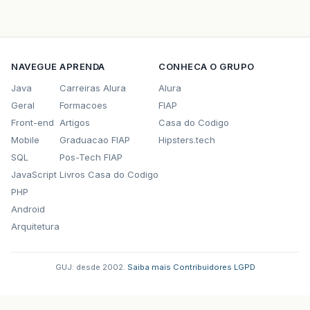
NAVEGUE
APRENDA
CONHECA O GRUPO
Java
Carreiras Alura
Alura
Geral
Formacoes
FIAP
Front-end
Artigos
Casa do Codigo
Mobile
Graduacao FIAP
Hipsters.tech
SQL
Pos-Tech FIAP
JavaScript
Livros Casa do Codigo
PHP
Android
Arquitetura
GUJ: desde 2002.
·
Saiba mais
·
Contribuidores
·
LGPD