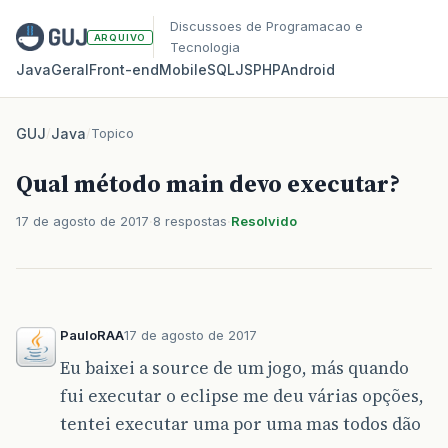
Discussoes de Programacao e
ARQUIVO
Tecnologia
Java
Geral
Front‑end
Mobile
SQL
JS
PHP
Android
GUJ
/
Java
/
Topico
Qual método main devo executar?
17 de agosto de 2017
8 respostas
Resolvido
PauloRAA
17 de agosto de 2017
Eu baixei a source de um jogo, más quando
fui executar o eclipse me deu várias opções,
tentei executar uma por uma mas todos dão