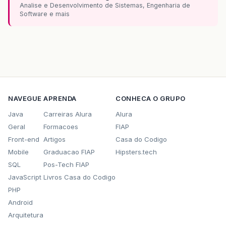
Analise e Desenvolvimento de Sistemas, Engenharia de
Software e mais
NAVEGUE
APRENDA
CONHECA O GRUPO
Java
Carreiras Alura
Alura
Geral
Formacoes
FIAP
Front-end
Artigos
Casa do Codigo
Mobile
Graduacao FIAP
Hipsters.tech
SQL
Pos-Tech FIAP
JavaScript
Livros Casa do Codigo
PHP
Android
Arquitetura