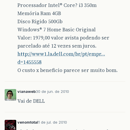
Processador Intel® Core? i3 350m
Memória Ram 4GB
Disco Rigido 500Gb
Windows® 7 Home Basic Original
Valor: 1979,00 valor avista podendo ser
parcelado até 12 vezes sem juros.
http://www1.la.dell.com/br/pt/empr…
d=1455558
O custo x beneficio parece ser muito bom.
vianaweb
30 de jun. de 2010
Vai de DELL
venomtotal
1 de jul. de 2010