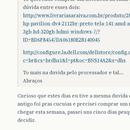
dúvida entre esses dois:
http://www.livrariasaraiva.com.br/produto/
hp-pavilion-dv4-2112br-preto-tela-141-amd-a
3gb-hd-320gb-hdmi-windows-7/?
ID=BD6F84547DA06180E2B140045
http://configure.la.dell.com/dellstore/config.
c=br&cs=brdhs1&l=pt&oc=BNS14A2&s=dhs
To mais na duvida pelo processador e tal…
Abraços
Curioso que estes dias eu tive a mesma duvida
antigo foi pras cucuias e precisei comprar um
chegar esta semana, passei uns cinco dias pe
decidir.