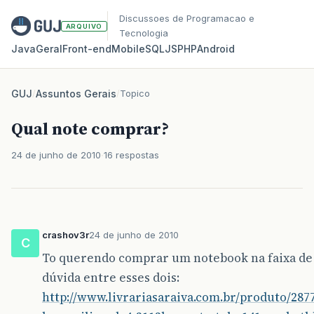
Discussoes de Programacao e
ARQUIVO
Tecnologia
Java
Geral
Front‑end
Mobile
SQL
JS
PHP
Android
GUJ
/
Assuntos Gerais
/
Topico
Qual note comprar?
24 de junho de 2010
16 respostas
crashov3r
24 de junho de 2010
C
To querendo comprar um notebook na faixa de 
dúvida entre esses dois:
http://www.livrariasaraiva.com.br/produto/287