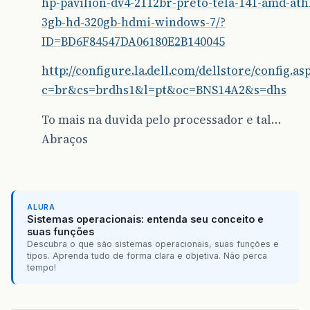
hp-pavilion-dv4-2112br-preto-tela-141-amd-ath
3gb-hd-320gb-hdmi-windows-7/?
ID=BD6F84547DA06180E2B140045
http://configure.la.dell.com/dellstore/config.as
c=br&cs=brdhs1&l=pt&oc=BNS14A2&s=dhs
To mais na duvida pelo processador e tal…
Abraços
ALURA
Sistemas operacionais: entenda seu conceito e
suas funções
Descubra o que são sistemas operacionais, suas funções e
tipos. Aprenda tudo de forma clara e objetiva. Não perca
tempo!