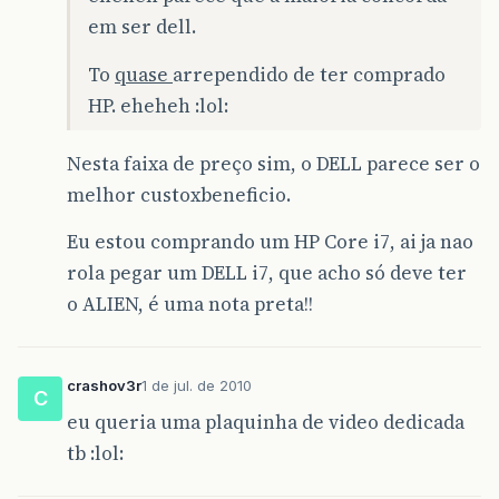
em ser dell.
To
quase
arrependido de ter comprado
HP. eheheh :lol:
Nesta faixa de preço sim, o DELL parece ser o
melhor custoxbeneficio.
Eu estou comprando um HP Core i7, ai ja nao
rola pegar um DELL i7, que acho só deve ter
o ALIEN, é uma nota preta!!
crashov3r
1 de jul. de 2010
C
eu queria uma plaquinha de video dedicada
tb :lol: