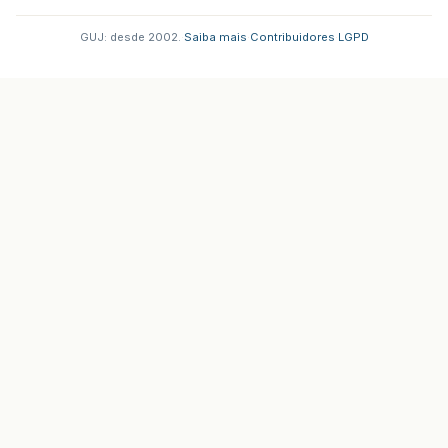
GUJ: desde 2002.
·
Saiba mais
·
Contribuidores
·
LGPD