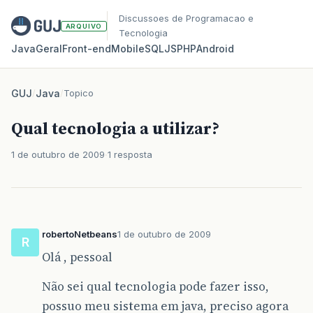
Discussoes de Programacao e
ARQUIVO
Tecnologia
Java
Geral
Front‑end
Mobile
SQL
JS
PHP
Android
GUJ
/
Java
/
Topico
Qual tecnologia a utilizar?
1 de outubro de 2009
1 resposta
robertoNetbeans
1 de outubro de 2009
R
Olá , pessoal
Não sei qual tecnologia pode fazer isso,
possuo meu sistema em java, preciso agora