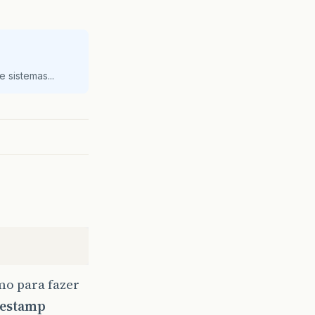
 sistemas...
o para fazer
mestamp