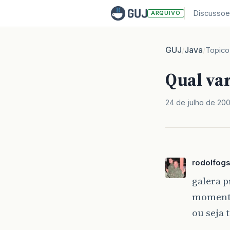
Discussoe
ARQUIVO
GUJ
Java
/
/
Topico
Qual var
24 de julho de 20
rodolfog
galera p
momento 
ou seja 