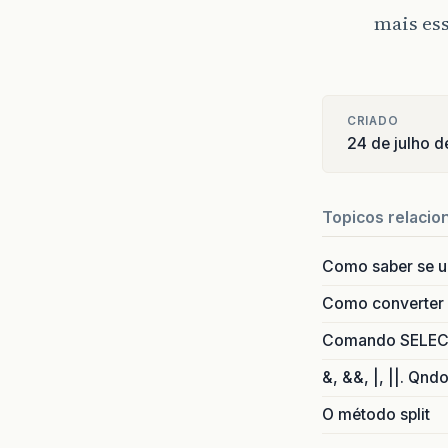
mais ess
CRIADO
24 de julho 
Topicos relacio
Como saber se 
Como converter i
Comando SELECT 
&, &&, |, ||. Qnd
O método split