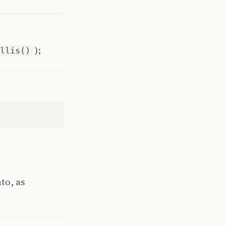
);
llis()
to, as