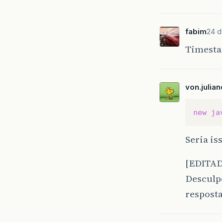
fabim
24 d
Timesta
von.julian
new
ja
Seria is
[EDITA
Desculpe
resposta