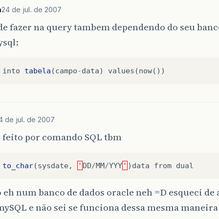
m
24 de jul. de 2007
de fazer na query tambem dependendo do seu banc
ysql:
into
tabela
(
campo
-
data
)
values
(
now
())
4 de jul. de 2007
r feito por comando SQL tbm
to_char
(
sysdate
,
'
DD
/
MM
/
YYY
'
)
data
from
dual
o eh num banco de dados oracle neh =D esqueci de 
ySQL e não sei se funciona dessa mesma maneira