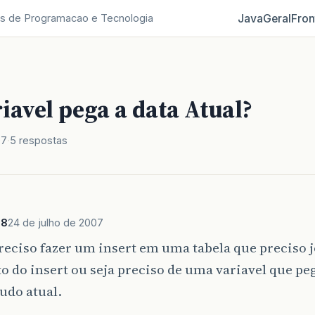
Java
Geral
Fron
s de Programacao e Tecnologia
iavel pega a data Atual?
07
5 respostas
s8
24 de julho de 2007
reciso fazer um insert em uma tabela que preciso j
do insert ou seja preciso de uma variavel que peg
tudo atual.