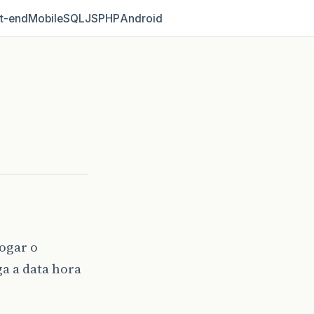
t‑end
Mobile
SQL
JS
PHP
Android
ogar o
a a data hora