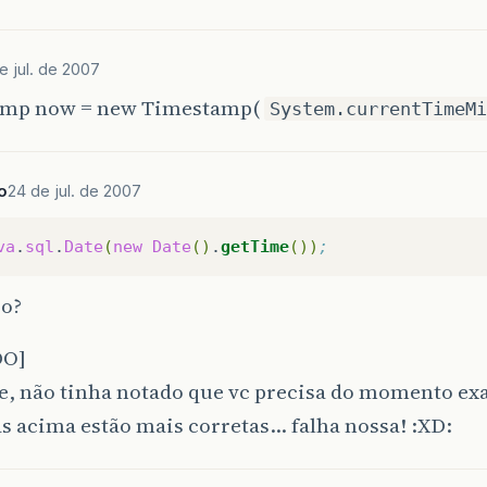
e jul. de 2007
mp now = new Timestamp(
System.currentTimeMi
o
24 de jul. de 2007
va
.
sql
.
Date
(
new
Date
()
.
getTime
())
;
so?
DO]
, não tinha notado que vc precisa do momento exa
s acima estão mais corretas… falha nossa! :XD: