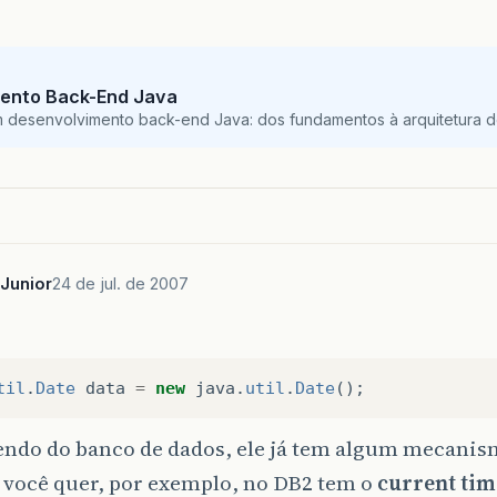
ento Back-End Java
m desenvolvimento back-end Java: dos fundamentos à arquitetura de
_Junior
24 de jul. de 2007
til
.
Date
data
=
new
java
.
util
.
Date
();
ndo do banco de dados, ele já tem algum mecanism
 você quer, por exemplo, no DB2 tem o
current ti