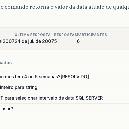
e comando retorna o valor da data atualo de qualq
ULTIMA RESPOSTA
RESPOSTAS
PARTICIPANTES
de 2007
24 de jul. de 2007
5
6
nados
um mes tem 4 ou 5 semanas?[RESOLVIDO]
nteiro para string!
para selecionar intervalo de data SQL SERVER
o usar?