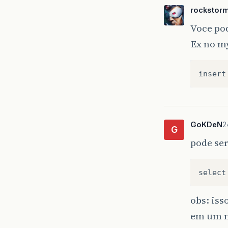
rockstor
Voce po
Ex no m
insert
GoKDeN
2
G
pode se
select
obs: iss
em um m