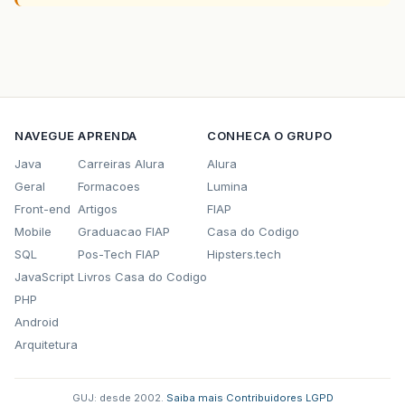
NAVEGUE
APRENDA
CONHECA O GRUPO
Java
Carreiras Alura
Alura
Geral
Formacoes
Lumina
Front-end
Artigos
FIAP
Mobile
Graduacao FIAP
Casa do Codigo
SQL
Pos-Tech FIAP
Hipsters.tech
JavaScript
Livros Casa do Codigo
PHP
Android
Arquitetura
GUJ: desde 2002.
·
Saiba mais
·
Contribuidores
·
LGPD