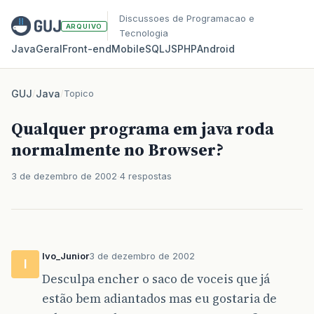
Discussoes de Programacao e
ARQUIVO
Tecnologia
Java
Geral
Front‑end
Mobile
SQL
JS
PHP
Android
GUJ
/
Java
/
Topico
Qualquer programa em java roda
normalmente no Browser?
3 de dezembro de 2002
4 respostas
Ivo_Junior
3 de dezembro de 2002
I
Desculpa encher o saco de voceis que já
estão bem adiantados mas eu gostaria de