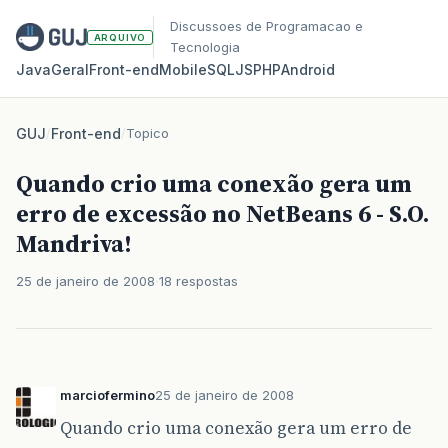
Discussoes de Programacao e
ARQUIVO
Tecnologia
Java
Geral
Front‑end
Mobile
SQL
JS
PHP
Android
GUJ
/
Front-end
/
Topico
Quando crio uma conexão gera um
erro de excessão no NetBeans 6 - S.O.
Mandriva!
25 de janeiro de 2008
18 respostas
marciofermino
25 de janeiro de 2008
Quando crio uma conexão gera um erro de