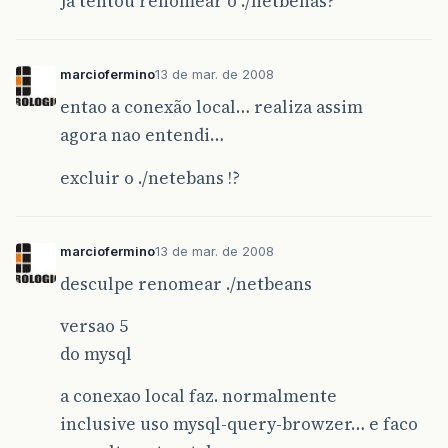
Ja tentou renomear o ./netbenas?
marciofermino
13 de mar. de 2008
entao a conexão local… realiza assim
agora nao entendi…
excluir o ./netebans !?
marciofermino
13 de mar. de 2008
desculpe renomear ./netbeans
versao 5
do mysql
a conexao local faz. normalmente
inclusive uso mysql-query-browzer… e faco