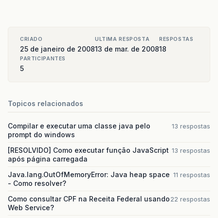
CRIADO
ULTIMA RESPOSTA
RESPOSTAS
25 de janeiro de 2008
13 de mar. de 2008
18
PARTICIPANTES
5
Topicos relacionados
Compilar e executar uma classe java pelo
13 respostas
prompt do windows
[RESOLVIDO] Como executar função JavaScript
13 respostas
após página carregada
Java.lang.OutOfMemoryError: Java heap space
11 respostas
- Como resolver?
Como consultar CPF na Receita Federal usando
22 respostas
Web Service?