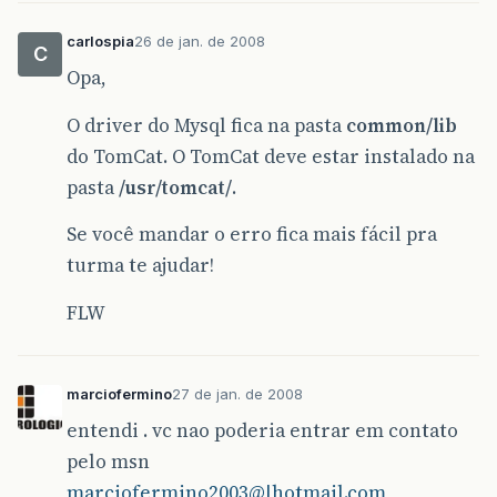
carlospia
26 de jan. de 2008
C
Opa,
O driver do Mysql fica na pasta
common/lib
do TomCat. O TomCat deve estar instalado na
pasta
/usr/tomcat/
.
Se você mandar o erro fica mais fácil pra
turma te ajudar!
FLW
marciofermino
27 de jan. de 2008
entendi . vc nao poderia entrar em contato
pelo msn
marciofermino2003@|hotmail.com