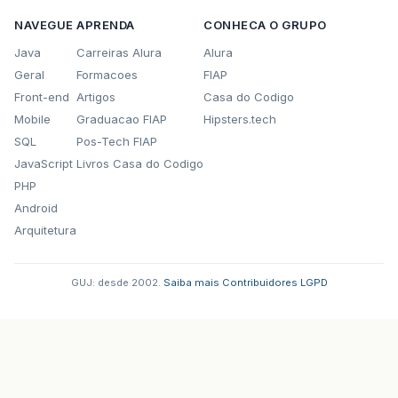
NAVEGUE
APRENDA
CONHECA O GRUPO
Java
Carreiras Alura
Alura
Geral
Formacoes
FIAP
Front-end
Artigos
Casa do Codigo
Mobile
Graduacao FIAP
Hipsters.tech
SQL
Pos-Tech FIAP
JavaScript
Livros Casa do Codigo
PHP
Android
Arquitetura
GUJ: desde 2002.
·
Saiba mais
·
Contribuidores
·
LGPD