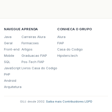
NAVEGUE
APRENDA
CONHECA O GRUPO
Java
Carreiras Alura
Alura
Geral
Formacoes
FIAP
Front-end
Artigos
Casa do Codigo
Mobile
Graduacao FIAP
Hipsters.tech
SQL
Pos-Tech FIAP
JavaScript
Livros Casa do Codigo
PHP
Android
Arquitetura
GUJ: desde 2002.
·
Saiba mais
·
Contribuidores
·
LGPD