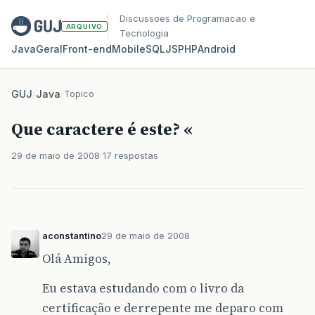
Discussoes de Programacao e
ARQUIVO
Tecnologia
Java
Geral
Front‑end
Mobile
SQL
JS
PHP
Android
GUJ
/
Java
/
Topico
Que caractere é este? «
29 de maio de 2008
17 respostas
aconstantino
29 de maio de 2008
Olá Amigos,
Eu estava estudando com o livro da
certificação e derrepente me deparo com