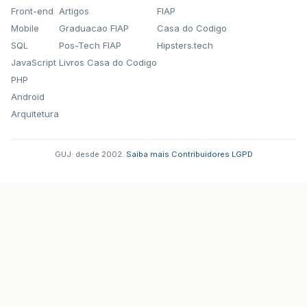
Front-end
Artigos
FIAP
Mobile
Graduacao FIAP
Casa do Codigo
SQL
Pos-Tech FIAP
Hipsters.tech
JavaScript
Livros Casa do Codigo
PHP
Android
Arquitetura
GUJ: desde 2002.
·
Saiba mais
·
Contribuidores
·
LGPD