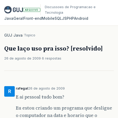
Discussoes de Programacao e
ARQUIVO
Tecnologia
Java
Geral
Front‑end
Mobile
SQL
JS
PHP
Android
GUJ
/
Java
/
Topico
Que laço uso pra isso? [resolvido]
26 de agosto de 2009
6 respostas
rafegal
26 de agosto de 2009
R
E ai pessoal tudo bom?
Eu estou criando um programa que desligue
o computador na data e horario que o