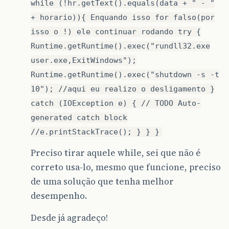
while (!hr.getText().equals(data + " - "
+ horario)){ Enquando isso for falso(por
isso o !) ele continuar rodando try {
Runtime.getRuntime().exec("rundll32.exe
user.exe,ExitWindows");
Runtime.getRuntime().exec("shutdown -s -t
10"); //aqui eu realizo o desligamento }
catch (IOException e) { // TODO Auto-
generated catch block
//e.printStackTrace(); } } }
Preciso tirar aquele while, sei que não é
correto usa-lo, mesmo que funcione, preciso
de uma solução que tenha melhor
desempenho.
Desde já agradeço!