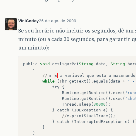
ViniGodoy
26 de ago. de 2009
Se seu horário não incluir os segundos, dê um s
minuto (ou a cada 30 segundos, para garantir 
um minuto):
public
void
desligarPc
(
String
data
,
String
hor
{
//
hr
é
a
variavel
que
esta
armazenando
while
(
!
hr
.
getText
()
.
equals
(
data
+
" -
try
{
Runtime
.
getRuntime
()
.
exec
(
"run
Runtime
.
getRuntime
()
.
exec
(
"shu
Thread
.
sleep
(
30000
);
}
catch
(
IOException
e
)
{
//
e
.
printStackTrace
();
}
catch
(
InterruptedException
e
)
{
}
}