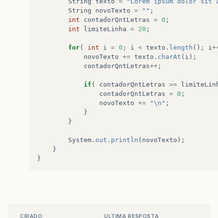
String
texto
=
"Lorem ipsum dolor sit 
String
novoTexto
=
""
;
int
contadorQntLetras
=
0
;
int
limiteLinha
=
20
;
for
(
int
i
=
0
;
i
<
texto
.
length
();
i
+
novoTexto
+=
texto
.
charAt
(
i
);
contadorQntLetras
++
;
if
(
contadorQntLetras
>=
limiteLin
contadorQntLetras
=
0
;
novoTexto
+=
"\n"
;
}
}
System
.
out
.
println
(
novoTexto
);
}
}
CRIADO
ULTIMA RESPOSTA