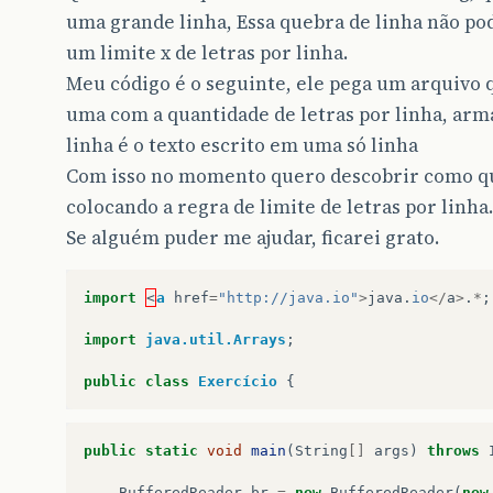
uma grande linha, Essa quebra de linha não po
um limite x de letras por linha.
Meu código é o seguinte, ele pega um arquivo q
uma com a quantidade de letras por linha, ar
linha é o texto escrito em uma só linha
Com isso no momento quero descobrir como qu
colocando a regra de limite de letras por linha.
Se alguém puder me ajudar, ficarei grato.
import
<
a
href
=
"http://java.io"
>
java
.
io
</
a
>
.
*
;
import
java.util.Arrays
;
public
class
Exercício
{
public
static
void
main
(
String
[]
args
)
throws
BufferedReader
br
=
new
BufferedReader
(
new