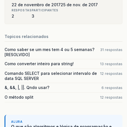
22 de novembro de 2017
25 de nov. de 2017
RESPOSTAS
PARTICIPANTES
2
3
Topicos relacionados
Como saber se um mes tem 4 ou 5 semanas?
31 respostas
[RESOLVIDO]
Como converter inteiro para string!
13 respostas
Comando SELECT para selecionar intervalo de
12 respostas
data SQL SERVER
&, &&, |, ||. Qndo usar?
6 respostas
O método split
12 respostas
ALURA
O que são algoritmos e lógica de programação e