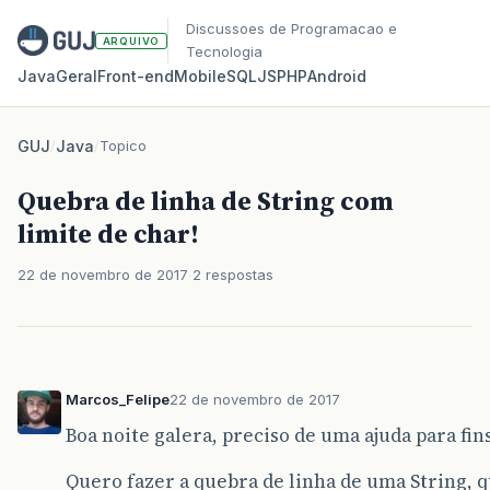
Discussoes de Programacao e
ARQUIVO
Tecnologia
Java
Geral
Front‑end
Mobile
SQL
JS
PHP
Android
GUJ
/
Java
/
Topico
Quebra de linha de String com
limite de char!
22 de novembro de 2017
2 respostas
Marcos_Felipe
22 de novembro de 2017
Boa noite galera, preciso de uma ajuda para fin
Quero fazer a quebra de linha de uma String,