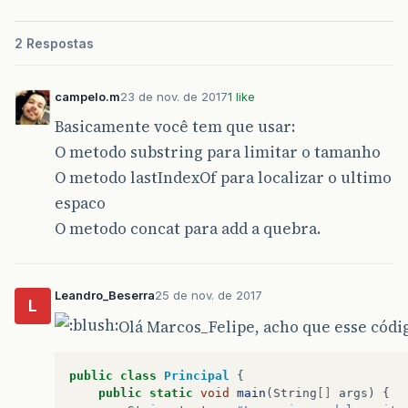
2 Respostas
campelo.m
23 de nov. de 2017
1 like
Basicamente você tem que usar:
O metodo substring para limitar o tamanho
O metodo lastIndexOf para localizar o ultimo
espaco
O metodo concat para add a quebra.
Leandro_Beserra
25 de nov. de 2017
L
Olá Marcos_Felipe, acho que esse cód
public
class
Principal
{
public
static
void
main
(
String
[]
args
)
{