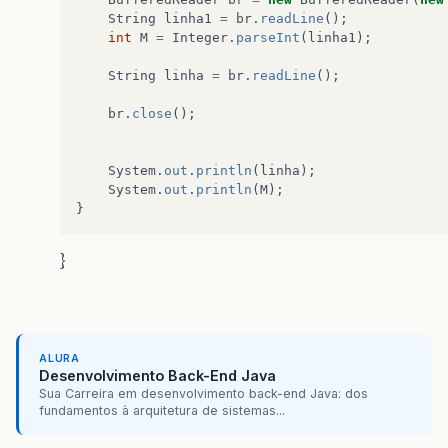
String
linha1
=
br
.
readLine
();
int
M
=
Integer
.
parseInt
(
linha1
);
String
linha
=
br
.
readLine
();
br
.
close
();
System
.
out
.
println
(
linha
);
System
.
out
.
println
(
M
);
}
}
ALURA
Desenvolvimento Back-End Java
Sua Carreira em desenvolvimento back-end Java: dos
fundamentos à arquitetura de sistemas...