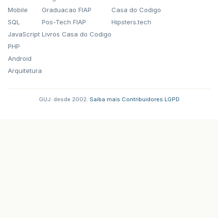
Mobile
Graduacao FIAP
Casa do Codigo
SQL
Pos-Tech FIAP
Hipsters.tech
JavaScript
Livros Casa do Codigo
PHP
Android
Arquitetura
GUJ: desde 2002.
·
Saiba mais
·
Contribuidores
·
LGPD