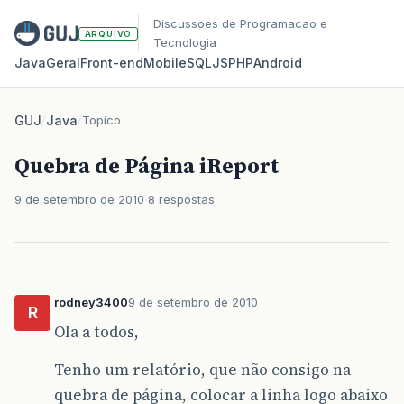
Discussoes de Programacao e
ARQUIVO
Tecnologia
Java
Geral
Front‑end
Mobile
SQL
JS
PHP
Android
GUJ
/
Java
/
Topico
Quebra de Página iReport
9 de setembro de 2010
8 respostas
rodney3400
9 de setembro de 2010
R
Ola a todos,
Tenho um relatório, que não consigo na
quebra de página, colocar a linha logo abaixo