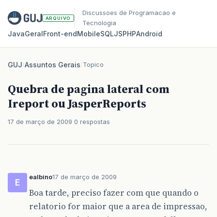
Discussoes de Programacao e
ARQUIVO
Tecnologia
Java
Geral
Front‑end
Mobile
SQL
JS
PHP
Android
GUJ
/
Assuntos Gerais
/
Topico
Quebra de pagina lateral com
Ireport ou JasperReports
17 de março de 2009
0 respostas
ealbino
17 de março de 2009
E
Boa tarde, preciso fazer com que quando o
relatorio for maior que a area de impressao,