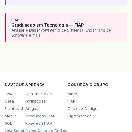
FIAP
Graduacao em Tecnologia — FIAP
Analise e Desenvolvimento de Sistemas, Engenharia de
Software e mais
NAVEGUE
APRENDA
CONHECA O GRUPO
Java
Carreiras Alura
Alura
Geral
Formacoes
FIAP
Front-end
Artigos
Casa do Codigo
Mobile
Graduacao FIAP
Hipsters.tech
SQL
Pos-Tech FIAP
JavaScript
Livros Casa do Codigo