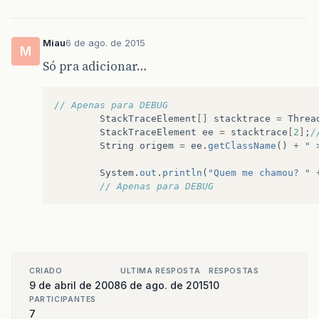
Miau
6 de ago. de 2015
M
Só pra adicionar…
// Apenas para DEBUG
StackTraceElement
[]
stacktrace
=
Threa
StackTraceElement
ee
=
stacktrace
[
2
]
;
/
String
origem
=
ee
.
getClassName
()
+
" 
System
.
out
.
println
(
"Quem me chamou? "
// Apenas para DEBUG
CRIADO
ULTIMA RESPOSTA
RESPOSTAS
9 de abril de 2008
6 de ago. de 2015
10
PARTICIPANTES
7