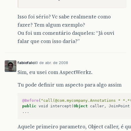
Isso foi sério? Vc sabe realmente como
fazer? Tem algum exemplo?
Ou foi um comentário daqueles: “Já ouvi
falar que com isso daria?”
fabiofalci
9 de abr. de 2008
Sim, eu usei com AspectWerkz.
Tu pode definir um aspecto para algo assim
@Before
(
"call(@com.mycompany.Annotations * *.*
public
void
intercept
(
Object
caller
,
JoinPoint
...
Aquele primeiro parametro, Object caller, é 