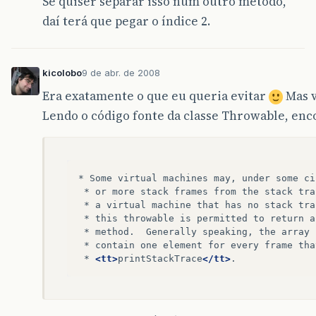
Se quiser separar isso num outro método,
daí terá que pegar o índice 2.
kicolobo
9 de abr. de 2008
Era exatamente o que eu queria evitar
Mas v
Lendo o código fonte da classe Throwable, enc
*
Some
virtual
machines
may,
under
some
ci
*
or
more
stack
frames
from
the
stack
tra
*
a
virtual
machine
that
has
no
stack
tra
*
this
throwable
is
permitted
to
return
a
*
method.
Generally
speaking,
the
array
*
contain
one
element
for
every
frame
tha
*
<tt>
printStackTrace
</tt>