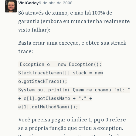
ViniGodoy
9 de abr. de 2008
Só através de xunxo, e não há 100% de
garantia (embora eu nunca tenha realmente
visto falhar):
Basta criar uma exceção, e obter sua strack
trace:
Exception e = new Exception();
StackTraceElement[] stack = new
e.getStackTrace();
System.out.println("Quem me chamou foi: "
+ e[1].getClassName + "." +
e[1].getMethodName());
Você precisa pegar o índice 1, pq o 0 refere-
se a própria função que criou a exception.