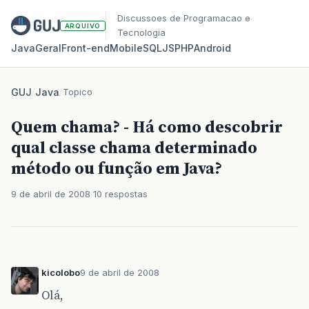
Discussoes de Programacao e
ARQUIVO
Tecnologia
Java
Geral
Front‑end
Mobile
SQL
JS
PHP
Android
GUJ
/
Java
/
Topico
Quem chama? - Há como descobrir
qual classe chama determinado
método ou função em Java?
9 de abril de 2008
10 respostas
kicolobo
9 de abril de 2008
Olá,