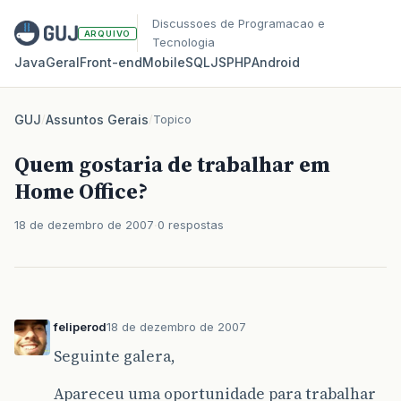
Discussoes de Programacao e
ARQUIVO
Tecnologia
Java
Geral
Front‑end
Mobile
SQL
JS
PHP
Android
GUJ
/
Assuntos Gerais
/
Topico
Quem gostaria de trabalhar em
Home Office?
18 de dezembro de 2007
0 respostas
feliperod
18 de dezembro de 2007
Seguinte galera,
Apareceu uma oportunidade para trabalhar