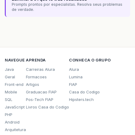
Prompts prontos por especialistas. Resolva seus problemas
de verdade.
NAVEGUE
APRENDA
CONHECA O GRUPO
Java
Carreiras Alura
Alura
Geral
Formacoes
Lumina
Front-end
Artigos
FIAP
Mobile
Graduacao FIAP
Casa do Codigo
SQL
Pos-Tech FIAP
Hipsters.tech
JavaScript
Livros Casa do Codigo
PHP
Android
Arquitetura