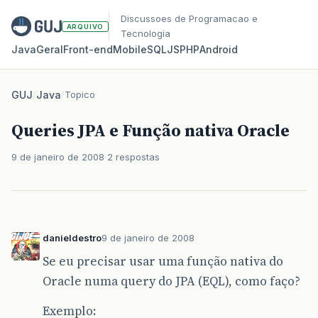
Discussoes de Programacao e
ARQUIVO
Tecnologia
Java
Geral
Front‑end
Mobile
SQL
JS
PHP
Android
GUJ
/
Java
/
Topico
Queries JPA e Função nativa Oracle
9 de janeiro de 2008
2 respostas
danieldestro
9 de janeiro de 2008
Se eu precisar usar uma função nativa do
Oracle numa query do JPA (EQL), como faço?
Exemplo: