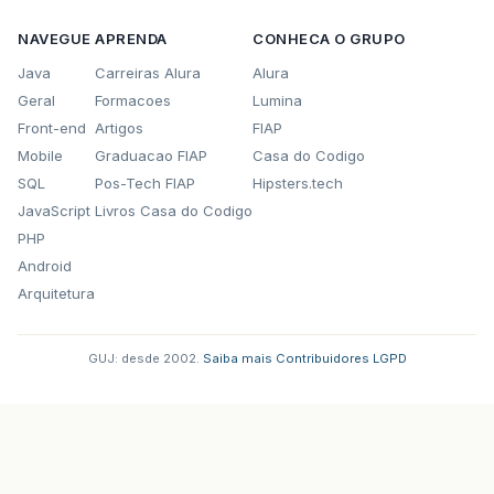
NAVEGUE
APRENDA
CONHECA O GRUPO
Java
Carreiras Alura
Alura
Geral
Formacoes
Lumina
Front-end
Artigos
FIAP
Mobile
Graduacao FIAP
Casa do Codigo
SQL
Pos-Tech FIAP
Hipsters.tech
JavaScript
Livros Casa do Codigo
PHP
Android
Arquitetura
GUJ: desde 2002.
·
Saiba mais
·
Contribuidores
·
LGPD