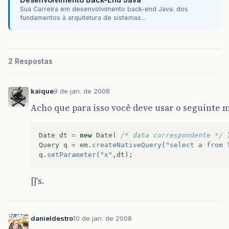
Sua Carreira em desenvolvimento back-end Java: dos
fundamentos à arquitetura de sistemas...
2 Respostas
kaique
9 de jan. de 2008
Acho que para isso você deve usar o seguinte 
Date
dt
=
new
Date
(
/* data correspondente */
Query
q
=
em
.
createNativeQuery
(
"select a from 
q
.
setParameter
(
"x"
,
dt
);
[]'s.
danieldestro
10 de jan. de 2008