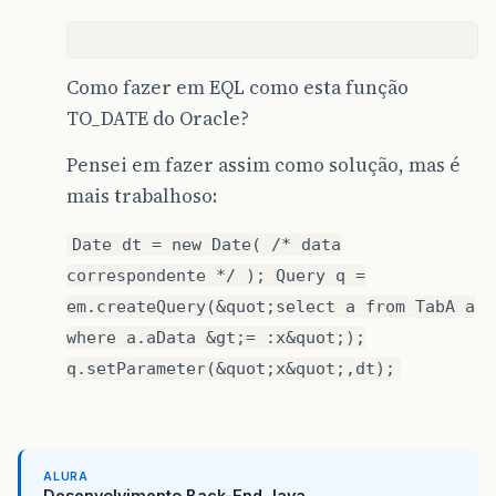
Como fazer em EQL como esta função
TO_DATE do Oracle?
Pensei em fazer assim como solução, mas é
mais trabalhoso:
Date dt = new Date( /* data
correspondente */ ); Query q =
em.createQuery(&quot;select a from TabA a
where a.aData &gt;= :x&quot;);
q.setParameter(&quot;x&quot;,dt);
ALURA
Desenvolvimento Back-End Java