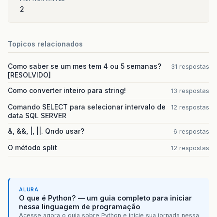
2
Topicos relacionados
Como saber se um mes tem 4 ou 5 semanas?
31 respostas
[RESOLVIDO]
Como converter inteiro para string!
13 respostas
Comando SELECT para selecionar intervalo de
12 respostas
data SQL SERVER
&, &&, |, ||. Qndo usar?
6 respostas
O método split
12 respostas
ALURA
O que é Python? — um guia completo para iniciar
nessa linguagem de programação
Acesse agora o guia sobre Python e inicie sua jornada nessa