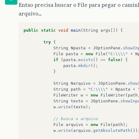
Entao precisa buscar o File para pegar o camin
arquivo...
public
static
void
main
(
String
args
[]
)
{
try
{
String
Npasta
=
JOptionPane
.
showIn
File
pasta
=
new
File
(
"C:\\\\"
+
N
if
(
pasta
.
exists
()
==
false
)
{
pasta
.
mkdir
();
}
String
Narquivo
=
JOptionPane
.
show
String
path
=
"C:\\\\"
+
Npasta
+
FileWriter
w
=
new
FileWriter
(
path
String
texto
=
JOptionPane
.
showInp
w
.
write
(
texto
);
// busca o arquivo
File
arquivo
=
new
File
(
path
);
w
.
write
(
arquivo
.
getAbsolutePath
())