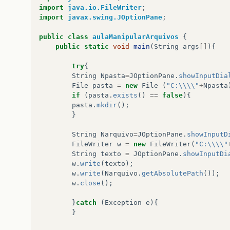
import
java.io.FileWriter
;
import
javax.swing.JOptionPane
;
public
class
aulaManipularArquivos
{
public
static
void
main
(
String
args
[]
){
try
{
String
Npasta
=
JOptionPane
.
showInputDia
File
pasta
=
new
File
(
"C:\\\\"
+
Npasta
if
(
pasta
.
exists
()
==
false
){
pasta
.
mkdir
();
}
String
Narquivo
=
JOptionPane
.
showInputD
FileWriter
w
=
new
FileWriter
(
"C:\\\\"
String
texto
=
JOptionPane
.
showInputDi
w
.
write
(
texto
);
w
.
write
(
Narquivo
.
getAbsolutePath
());
w
.
close
();
}
catch
(
Exception
e
){
}