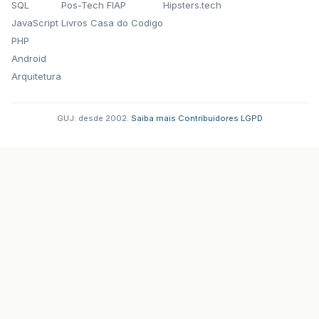
SQL
Pos-Tech FIAP
Hipsters.tech
JavaScript
Livros Casa do Codigo
PHP
Android
Arquitetura
GUJ: desde 2002.
·
Saiba mais
·
Contribuidores
·
LGPD