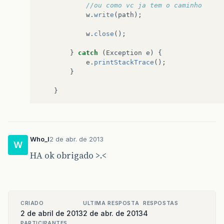
//ou como vc ja tem o caminho
w
.
write
(
path
);
w
.
close
();
}
catch
(
Exception
e
)
{
e
.
printStackTrace
();
}
}
Who_I
2 de abr. de 2013
W
HA ok obrigado >.<
CRIADO
ULTIMA RESPOSTA
RESPOSTAS
2 de abril de 2013
2 de abr. de 2013
4
PARTICIPANTES