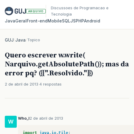
Discussoes de Programacao e
ARQUIVO
Tecnologia
Java
Geral
Front‑end
Mobile
SQL
JS
PHP
Android
GUJ
/
Java
/
Topico
Quero escrever w.write(
Narquivo.getAbsolutePath()); mas da
error pq? ({[".Resolvido."]})
2 de abril de 2013
4 respostas
Who_I
2 de abril de 2013
W
import
java.io.File
;