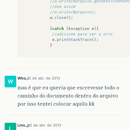
//w.write(Narquivo.getAbsolutePath
//Use assim
//w.write(Narquivo);  
w
.
close
();
}
catch
(
Exception
e
){
//adicione para ver o erro
e
.
printStackTrace
();
}
}
}
Who_I
2 de abr. de 2013
W
mas é que eu queria que escrevesse todo o
caminho do documento dentro do arquivo
por isso tentei colocar aquilo kk
Lins_jr
2 de abr. de 2013
L