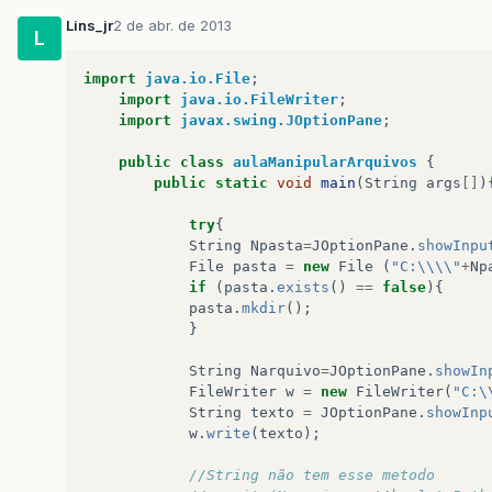
Lins_jr
2 de abr. de 2013
L
import
java.io.File
;
import
java.io.FileWriter
;
import
javax.swing.JOptionPane
;
public
class
aulaManipularArquivos
{
public
static
void
main
(
String
args
[]
)
try
{
String
Npasta
=
JOptionPane
.
showInpu
File
pasta
=
new
File
(
"C:\\\\"
+
Np
if
(
pasta
.
exists
()
==
false
){
pasta
.
mkdir
();
}
String
Narquivo
=
JOptionPane
.
showIn
FileWriter
w
=
new
FileWriter
(
"C:\
String
texto
=
JOptionPane
.
showInp
w
.
write
(
texto
);
//String não tem esse metodo