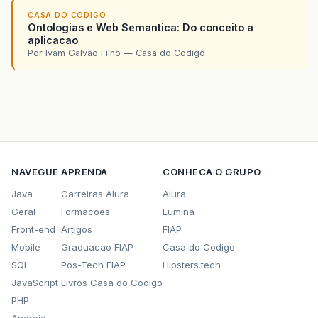
CASA DO CODIGO
Ontologias e Web Semantica: Do conceito a
aplicacao
Por Ivam Galvao Filho — Casa do Codigo
NAVEGUE
APRENDA
CONHECA O GRUPO
Java
Carreiras Alura
Alura
Geral
Formacoes
Lumina
Front-end
Artigos
FIAP
Mobile
Graduacao FIAP
Casa do Codigo
SQL
Pos-Tech FIAP
Hipsters.tech
JavaScript
Livros Casa do Codigo
PHP