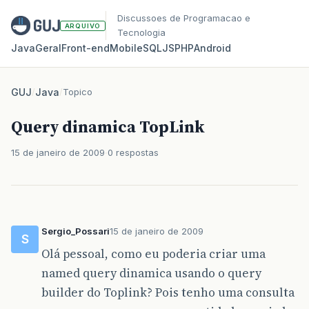
Discussoes de Programacao e
ARQUIVO
Tecnologia
Java
Geral
Front‑end
Mobile
SQL
JS
PHP
Android
GUJ
/
Java
/
Topico
Query dinamica TopLink
15 de janeiro de 2009
0 respostas
Sergio_Possari
15 de janeiro de 2009
S
Olá pessoal, como eu poderia criar uma
named query dinamica usando o query
builder do Toplink? Pois tenho uma consulta