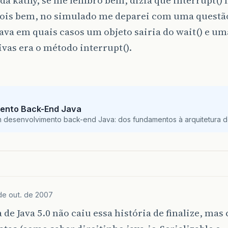
Pois bem, no simulado me deparei com uma questã
va em quais casos um objeto sairia do wait() e um
ivas era o método interrupt().
ento Back-End Java
m desenvolvimento back-end Java: dos fundamentos à arquitetura de
de out. de 2007
 de Java 5.0 não caiu essa história de finalize, mas