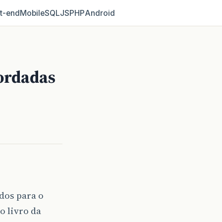
t‑end
Mobile
SQL
JS
PHP
Android
ordadas
dos para o
o livro da