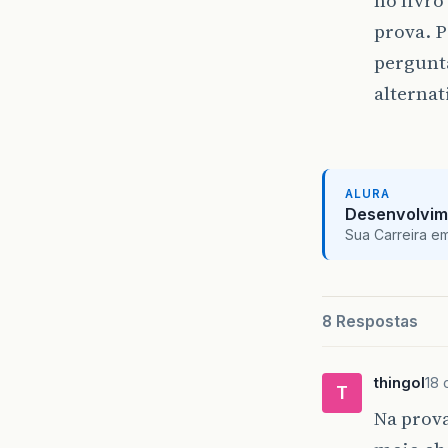
prova. 
pergunta
alternat
ALURA
Desenvolvim
Sua Carreira e
8 Respostas
thingol
18 
T
Na prova