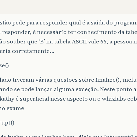
stão pede para responder qual é a saída do progr
 responder, é necessário ter conhecimento da tabel
ão souber que ‘B’ na tabela ASCII vale 66, a pessoa
eria corretamente…
ze()
ado tiveram várias questões sobre finalize(), inclu
ndo se pode lançar alguma exceção. Neste ponto a
 kathy é superficial nesse aspecto ou o whizlabs co
 no exame
rupt()
 da kathy, se me lembro bem, dizia que interrupt() 