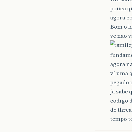
pouca q
agora co
Bom o l
vc nao v
fundamen
agora n
vi uma q
pegado u
ja sabe 
codigo 
de threa
tempo 