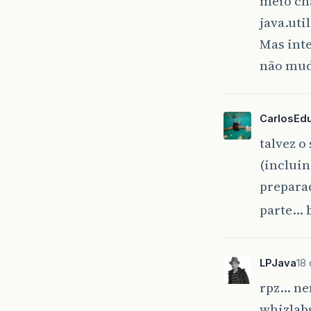
meio cha
java.uti
Mas inte
não mudo
CarlosEd
talvez o
(incluin
preparad
parte… b
LPJava
18
rpz… ne
whizlabs