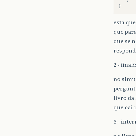
}
esta que
que para
que se n
respond
2 - finali
no simul
pergunta
livro da
que cai
3 - inter
no livro