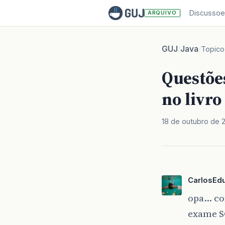
Discussoe
ARQUIVO
GUJ
Java
/
/
Topico
Questõe
no livro
18 de outubro de 
CarlosEd
opa… con
exame SC