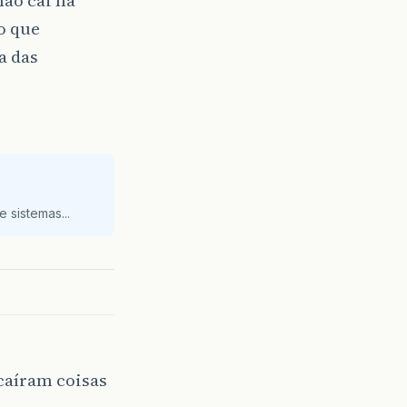
o que
a das
 sistemas...
 caíram coisas