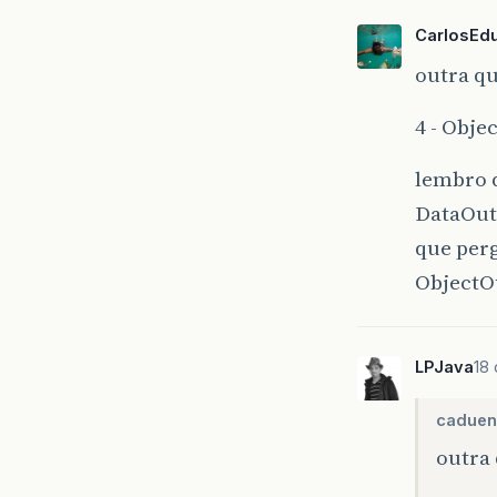
CarlosEd
outra q
4 - Obj
lembro d
DataOut
que per
ObjectO
LPJava
18
caduen
outra