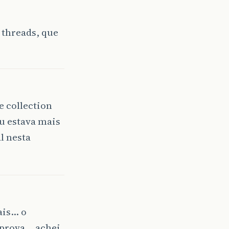
e threads, que
e collection
eu estava mais
l nesta
ais… o
 prova… achei