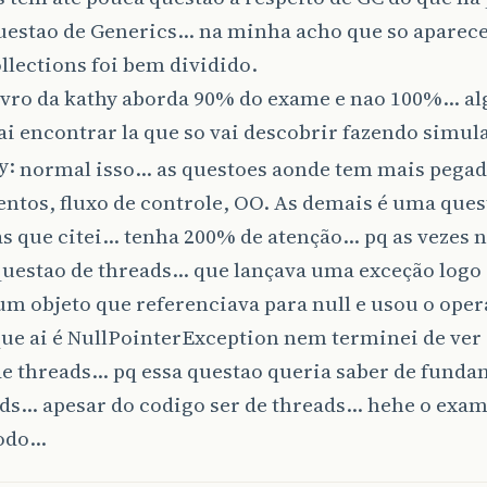
uestao de Generics… na minha acho que so aparec
llections foi bem dividido.
ivro da kathy aborda 90% do exame e nao 100%… a
ai encontrar la que so vai descobrir fazendo simu
normal isso… as questoes aonde tem mais pegad
tos, fluxo de controle, OO. As demais é uma ques
as que citei… tenha 200% de atenção… pq as vezes
uestao de threads… que lançava uma exceção logo 
m objeto que referenciava para null e usou o opera
que ai é NullPointerException nem terminei de ver 
de threads… pq essa questao queria saber de fund
ds… apesar do codigo ser de threads… hehe o exam
todo…