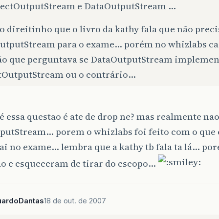
bjectOutputStream e DataOutputStream …
 direitinho que o livro da kathy fala que não prec
utputStream para o exame… porém no whizlabs c
ão que perguntava se DataOutputStream implemen
tOutputStream ou o contrário…
 é essa questao é ate de drop ne? mas realmente nao
putStream… porem o whizlabs foi feito com o que 
ai no exame… lembra que a kathy tb fala ta lá… por
o e esqueceram de tirar do escopo…
uardoDantas
18 de out. de 2007