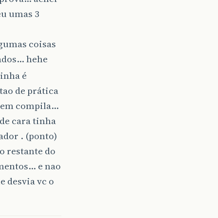
eu umas 3
lgumas coisas
lados… hehe
inha é
tao de prática
 nem compila…
de cara tinha
dor . (ponto)
o restante do
amentos… e nao
e desvia vc o