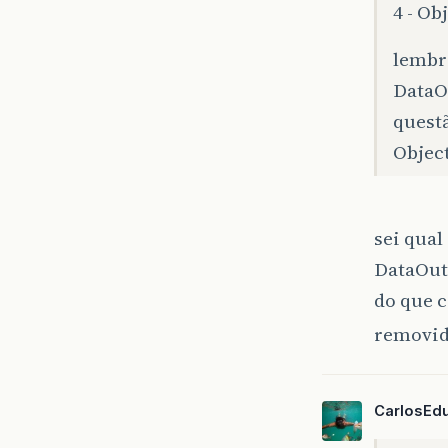
4 - O
lembro
DataO
quest
Objec
sei qual
DataOut
do que c
removid
CarlosEd