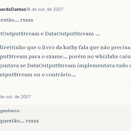
uardoDantas
18 de out. de 2007
uestão… rssss
ectOutputStream e DataOutputStream …
ireitinho que o livro da kathy fala que não precisa
putStream para o exame… porém no whizlabs caiu
guntava se DataOutputStream implementava tudo 
utputStream ou o contrário…
 de out. de 2007
genheiro:
 questão… rssss