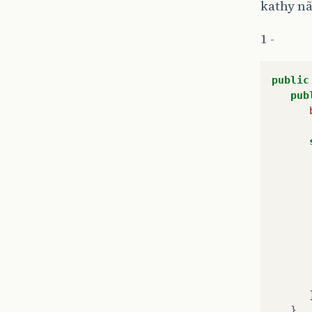
kathy n
1 -
public
pub
}