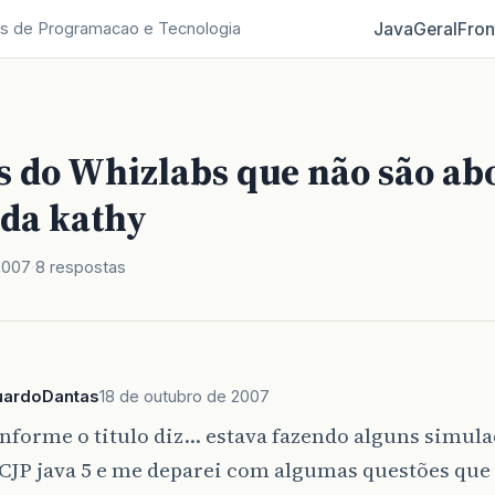
Java
Geral
Fron
s de Programacao e Tecnologia
s do Whizlabs que não são ab
 da kathy
2007
8 respostas
uardoDantas
18 de outubro de 2007
forme o titulo diz… estava fazendo alguns simula
JP java 5 e me deparei com algumas questões que 