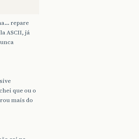
ama… repare
a ASCII, já
 nunca
sive
chei que ou o
brou mais do
não cai na