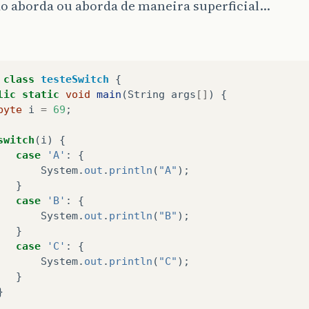
ão aborda ou aborda de maneira superficial…
class
testeSwitch
{
lic
static
void
main
(
String
args
[]
)
{
byte
i
=
69
;
switch
(
i
)
{
case
'A'
:
{
System
.
out
.
println
(
"A"
);
}
case
'B'
:
{
System
.
out
.
println
(
"B"
);
}
case
'C'
:
{
System
.
out
.
println
(
"C"
);
}
}