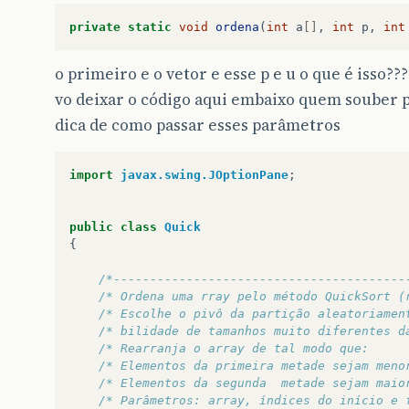
private
static
void
ordena
(
int
a
[]
,
int
p
,
int
o primeiro e o vetor e esse p e u o que é isso???
vo deixar o código aqui embaixo quem souber
dica de como passar esses parâmetros
import
javax.swing.JOptionPane
;
public
class
Quick
{
/*----------------------------------------
/* Ordena uma rray pelo método QuickSort (
/* Escolhe o pivô da partição aleatoriamen
/* bilidade de tamanhos muito diferentes d
/* Rearranja o array de tal modo que:     
/* Elementos da primeira metade sejam meno
/* Elementos da segunda  metade sejam maio
/* Parâmetros: array, índices do início e 