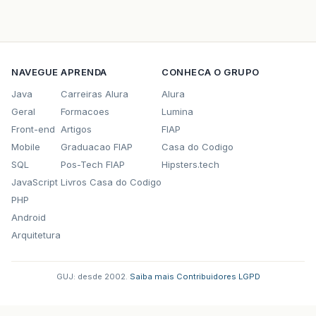
NAVEGUE
APRENDA
CONHECA O GRUPO
Java
Carreiras Alura
Alura
Geral
Formacoes
Lumina
Front-end
Artigos
FIAP
Mobile
Graduacao FIAP
Casa do Codigo
SQL
Pos-Tech FIAP
Hipsters.tech
JavaScript
Livros Casa do Codigo
PHP
Android
Arquitetura
GUJ: desde 2002.
·
Saiba mais
·
Contribuidores
·
LGPD