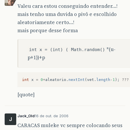
Valeu cara estou conseguindo entender…!
JOptionPane
.
showMessageDialog
(
null
,
t
mais tenho uma duvida o pivô e escolhido
}
aleatoriamente certo…!
/*----------------------------------------
mais porque desse forma
/* Chamada do usuário (mesma para todos os
	 *  public static void ordena(int a[]) {or
/*----------------------------------------
*(u-
int x = (int) (
Math.random()
}
p+1))+p
int
x
=
0
+
aleatorio
.
nextInt
(
vet
.
length
-
1
);
???
[quote]
Jack_Old
16 de out. de 2006
J
CARACAS muleke vc sempre colocando seus