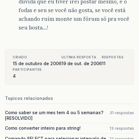
duvida que eu tiver irei postar mesmo, e o
fodas e seu se você não gosta, se você está
achando ruim monte um fórum só pra você
seu bosta…!
CRIADO
ULTIMA RESPOSTA
RESPOSTAS
15 de outubro de 2006
19 de out. de 2006
11
PARTICIPANTES
4
Topicos relacionados
Como saber se um mes tem 4 ou 5 semanas?
31 respostas
[RESOLVIDO]
Como converter inteiro para string!
13 respostas
Comando SELECT para selecionar intervalo de
12 respostas