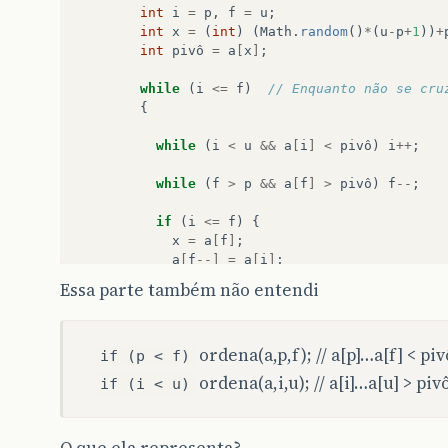
int
i
=
p
,
f
=
u
;
int
x
=
(
int
)
(
Math
.
random
()
*
(
u
-
p
+
1
))
+
int
pivô
=
a
[
x
]
;
while
(
i
<=
f
)
// Enquanto não se cru
{
while
(
i
<
u
&&
a
[
i
]
<
pivô
)
i
++
;
while
(
f
>
p
&&
a
[
f
]
>
pivô
)
f
--
;
if
(
i
<=
f
)
{
x
=
a
[
f
]
;
a
[
f
--]
=
a
[
i
]
;
a
[
i
++]
=
x
;
Essa parte também não entendi
}
}
ordena(a,p,f); // a[p]…a[f] < piv
if (p < f)
if
(
p
<
f
)
ordena
(
a
,
p
,
f
);
if
(
i
<
u
)
ordena
(
a
,
i
,
u
);
ordena(a,i,u); // a[i]…a[u] > piv
if (i < u)
}