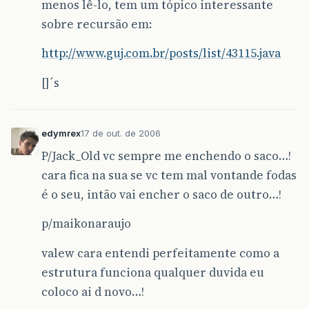
menos lê-lo, tem um tópico interessante
sobre recursão em:
http://www.guj.com.br/posts/list/43115.java
[]´s
edymrex
17 de out. de 2006
P/Jack_Old vc sempre me enchendo o saco…!
cara fica na sua se vc tem mal vontande fodas
é o seu, intão vai encher o saco de outro…!
p/maikonaraujo
valew cara entendi perfeitamente como a
estrutura funciona qualquer duvida eu
coloco ai d novo…!