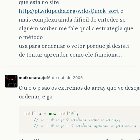
que está no site
http://pt.wikipedia.org/wiki/Quick_sort
e
mais complexa ainda difícil de enteder se
alguém souber me fale qual a estrategia que
o método
usa para ordernar o vetor porque já desisti
de tentar aprender como ele funciona…
maikonaraujo
16 de out. de 2006
O u e o p são os extremos do array que vc desej
ordenar, e.g.:
int
[]
a
=
new
int
[
10
]
;
// u = 0 e p=9 ordena todo o array,
// u = 0 e p = 4 ordena apenas a primeira 