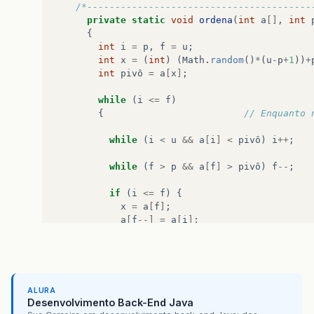
/*----------------------------------------
private
static
void
ordena
(
int
a
[]
,
int
{
int
i
=
p
,
f
=
u
;
int
x
=
(
int
)
(
Math
.
random
()
*
(
u
-
p
+
1
))
+
int
pivô
=
a
[
x
]
;
while
(
i
<=
f
)
{
// Enquanto 
while
(
i
<
u
&&
a
[
i
]
<
pivô
)
i
++
;
while
(
f
>
p
&&
a
[
f
]
>
pivô
)
f
--
;
if
(
i
<=
f
)
{
x
=
a
[
f
]
;
a
[
f
--]
=
a
[
i
]
;
a
[
i
++]
=
x
;
}
}
if
(
p
<
f
)
ordena
(
a
,
p
,
f
);
ALURA
if
(
i
<
u
)
ordena
(
a
,
i
,
u
);
Desenvolvimento Back-End Java
}