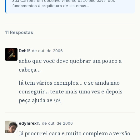
Sua Carreira em desenvolvimento back-end Java: dos
fundamentos à arquitetura de sistemas...
public
static
void
main
(
String
args
[]
)
{
int
vet
[]
=
new
int
[
10
]
;
int
i
;
11 Respostas
for
(
i
=
0
;
i
<
vet
.
length
;
i
++
)
{
Deh
15 de out. de 2006
vet
[
i
]=
Integer
.
parseInt
(
JOptionP
ordena
(
vet
);
acho que você deve quebrar um pouco a
}
cabeça…
}
/*----------------------------------------
lá tem vários exemplos… e se ainda não
/* Chamada do usuário (mesma para todos os
/*----------------------------------------
conseguir… tente mais uma vez e depois
peça ajuda ae \o\
}
edymrex
15 de out. de 2006
Já procurei cara e muito complexo a versão