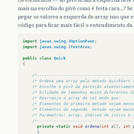
mais na escolha do pivô como é feita cara…? Se 
pegar os valores a esquerda do array isso que
código para ficar mais fácil o entendimento d
import
javax.swing.JOptionPane
;
import
javax.swing.JTextArea
;
public
class
Quick
{
/*----------------------------------------
/* Ordena uma array pelo método QuickSort 
/* Escolhe o pivô da partição aleatoriamen
/* bilidade de tamanhos muito diferentes d
/* Rearranja o array de tal modo que:     
/* Elementos da primeira metade sejam meno
/* Elementos da segunda  metade sejam maio
/* Parâmetros: array, índices do início e 
/*----------------------------------------
private
static
void
ordena
(
int
a
[]
,
int
{