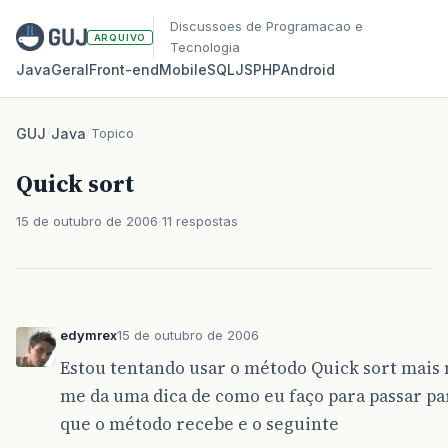
Discussoes de Programacao e
ARQUIVO
Tecnologia
Java
Geral
Front‑end
Mobile
SQL
JS
PHP
Android
GUJ
/
Java
/
Topico
Quick sort
15 de outubro de 2006
11 respostas
edymrex
15 de outubro de 2006
Estou tentando usar o método Quick sort mais
me da uma dica de como eu faço para passar p
que o método recebe e o seguinte