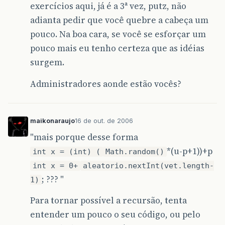
exercícios aqui, já é a 3ª vez, putz, não
adianta pedir que você quebre a cabeça um
pouco. Na boa cara, se você se esforçar um
pouco mais eu tenho certeza que as idéias
surgem.
Administradores aonde estão vocês?
maikonaraujo
16 de out. de 2006
"mais porque desse forma
*(u-p+1))+p
int x = (int) (
Math.random()
int x = 0+
aleatorio.nextInt(vet.length-
; ??? "
1)
Para tornar possível a recursão, tenta
entender um pouco o seu código, ou pelo