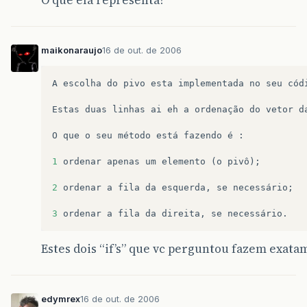
O que ela representa?
public
static
void
main
(
String
args
[]
)
{
String
saida
=
""
;
maikonaraujo
16 de out. de 2006
JTextArea
texto
=
new
JTextArea
(
10
,
1
int
vet
[]
=
new
int
[
10
]
;
int
i
;
A
escolha
do
pivo
esta
implementada
no
seu
cód
for
(
i
=
0
;
i
<
vet
.
length
;
i
++
)
Estas
duas
linhas
ai
eh
a
ordenação
do
vetor
d
{
vet
[
i
]=
Integer
.
parseInt
(
JOptionP
O
que
o
seu
método
está
fazendo
é
:
}
1
ordenar
apenas
um
elemento
(
o
pivô
);
ordena
(
vet
,
0
,
vet
.
length
-
1
);
2
ordenar
a
fila
da
esquerda
,
se
necessário
;
//********************
3
ordenar
a
fila
da
direita
,
se
necessário
.
for
(
i
=
0
;
i
<
vet
.
length
;
i
++
)
{
Estes dois “if’s” que vc perguntou fazem exatam
saida
+=
vet
[
i
]+
"\n"
;
}
edymrex
16 de out. de 2006
texto
.
setText
(
saida
);