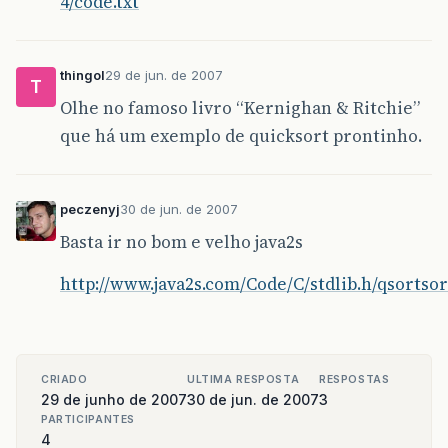
4/code.txt
thingol
29 de jun. de 2007
T
Olhe no famoso livro “Kernighan & Ritchie”
que há um exemplo de quicksort prontinho.
peczenyj
30 de jun. de 2007
Basta ir no bom e velho java2s
http://www.java2s.com/Code/C/stdlib.h/qsorts
CRIADO
ULTIMA RESPOSTA
RESPOSTAS
29 de junho de 2007
30 de jun. de 2007
3
PARTICIPANTES
4