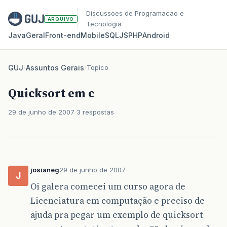
Discussoes de Programacao e
ARQUIVO
Tecnologia
Java
Geral
Front‑end
Mobile
SQL
JS
PHP
Android
GUJ
/
Assuntos Gerais
/
Topico
Quicksort em c
29 de junho de 2007
3 respostas
josianeg
29 de junho de 2007
J
Oi galera comecei um curso agora de
Licenciatura em computação e preciso de
ajuda pra pegar um exemplo de quicksort