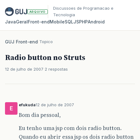
Discussoes de Programacao e
ARQUIVO
Tecnologia
Java
Geral
Front‑end
Mobile
SQL
JS
PHP
Android
GUJ
/
Front-end
/
Topico
Radio button no Struts
12 de julho de 2007
2 respostas
efukuda
12 de julho de 2007
E
Bom dia pessoal,
Eu tenho uma jsp com dois radio button.
Quando eu abrir essa jsp os dois radio button