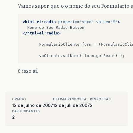
Vamos supor que o o nome do seu Formulario s
<html-el:radio
property=
"sexo"
value=
"M"
>
Nome
do
Seu
Radio
Button
</html-el:radio>
FormularioCliente
form
=
(FormularioCli
voCliente.setNome(
form.getSexo()
è isso aí.
CRIADO
ULTIMA RESPOSTA
RESPOSTAS
12 de julho de 2007
12 de jul. de 2007
2
PARTICIPANTES
2