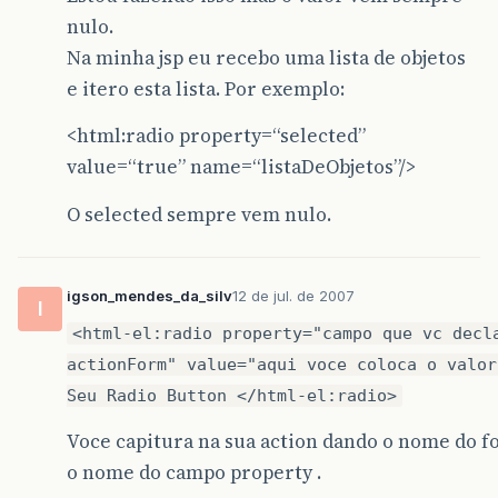
nulo.
Na minha jsp eu recebo uma lista de objetos
e itero esta lista. Por exemplo:
<html:radio property=“selected”
value=“true” name=“listaDeObjetos”/>
O selected sempre vem nulo.
igson_mendes_da_silv
12 de jul. de 2007
I
<html-el:radio property="campo que vc decl
actionForm" value="aqui voce coloca o valor
Seu Radio Button </html-el:radio>
Voce capitura na sua action dando o nome do 
o nome do campo property .