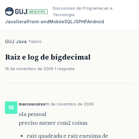
Discussoes de Programacao e
ARQUIVO
Tecnologia
Java
Geral
Front‑end
Mobile
SQL
JS
PHP
Android
GUJ
/
Java
/
Topico
Raiz e log de bigdecimal
16 de novembro de 2009
1 resposta
marcoscorso
16 de novembro de 2009
M
ola pessoal
preciso mexer com2 coisas
raiz quadrada e raiz enesima de