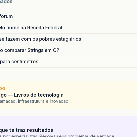
nados
forum
lo nome na Receita Federal
se fazem com os pobres estagiários
o comparar Strings em C?
 para centímetros
IGO
go — Livros de tecnologia
amacao, infraestrutura e inovacao
que te traz resultados
s por especialistas. Resolva seus problemas de verdade.