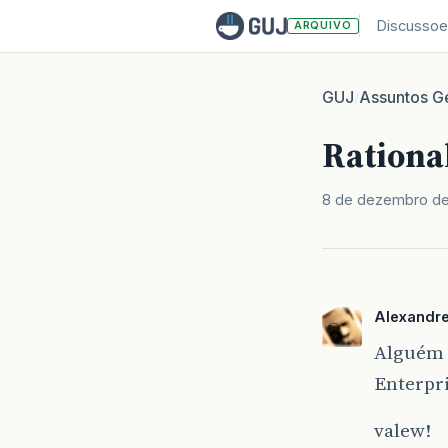
Discussoe
ARQUIVO
GUJ
Assuntos Ge
/
Rationa
8 de dezembro d
Alexandr
Alguém 
Enterpri
valew!