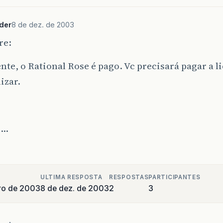
der
8 de dez. de 2003
re:
te, o Rational Rose é pago. Vc precisará pagar a l
izar.
s…
ULTIMA RESPOSTA
RESPOSTAS
PARTICIPANTES
ro de 2003
8 de dez. de 2003
2
3