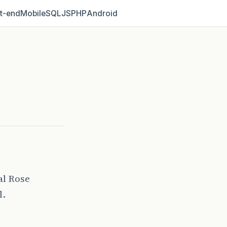
t‑end
Mobile
SQL
JS
PHP
Android
al Rose
l.