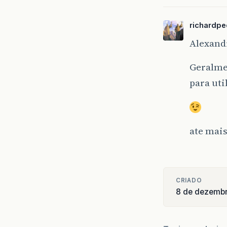
richardpe
Alexand
Geralmen
para util
ate mai
CRIADO
8 de dezemb