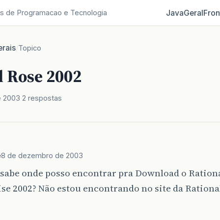
Java
Geral
Fron
s de Programacao e Tecnologia
rais
/
Topico
l Rose 2002
e 2003
2 respostas
e
8 de dezembro de 2003
sabe onde posso encontrar pra Download o Ration
se 2002? Não estou encontrando no site da Rationa