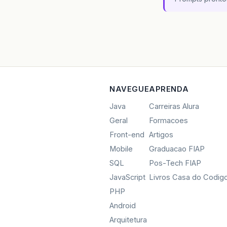
NAVEGUE
APRENDA
Java
Carreiras Alura
Geral
Formacoes
Front-end
Artigos
Mobile
Graduacao FIAP
SQL
Pos-Tech FIAP
JavaScript
Livros Casa do Codig
PHP
Android
Arquitetura