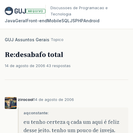
Discussoes de Programacao e
ARQUIVO
Tecnologia
Java
Geral
Front‑end
Mobile
SQL
JS
PHP
Android
GUJ
/
Assuntos Gerais
/
Topico
Re:desabafo total
14 de agosto de 2006
43 respostas
zirocool
14 de agosto de 2006
aqconstante:
eu tenho certeza q cada um aqui é feliz
desse jeito. tenho um pouco de inveja.